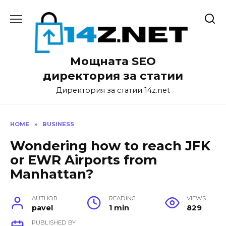
Skip
to
content
Мощната SEO
директория за статии
Директория за статии 14z.net
HOME
»
BUSINESS
Wondering how to reach JFK
or EWR Airports from
Manhattan?
AUTHOR
READING
VIEWS
pavel
1 min
829
PUBLISHED BY