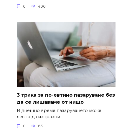
0
400
3 трика за по-евтино пазаруване без
да се лишаваме от нищо
В днешно време пазаруването може
лесно да изпразни
0
651