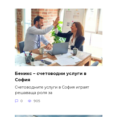
Беникс – счетоводни услуги в
София
Счетоводните услуги в София играят
решаваща роля за
0
905