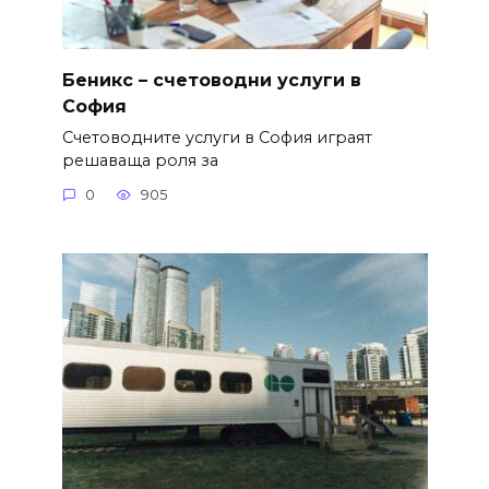
Беникс – счетоводни услуги в
София
Счетоводните услуги в София играят
решаваща роля за
0
905