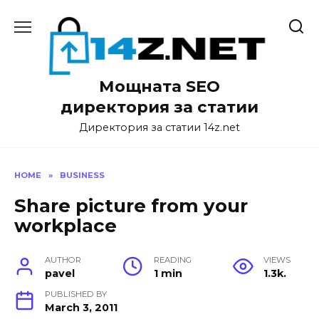
Skip
to
content
Мощната SEO
директория за статии
Директория за статии 14z.net
HOME
»
BUSINESS
Share picture from your
workplace
AUTHOR
READING
VIEWS
pavel
1 min
1.3k.
PUBLISHED BY
March 3, 2011