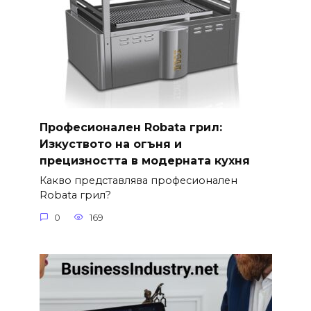
Професионален Robata грил:
Изкуството на огъня и
прецизността в модерната кухня
Какво представлява професионален
Robata грил?
0
169