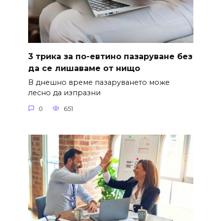
3 трика за по-евтино пазаруване без
да се лишаваме от нищо
В днешно време пазаруването може
лесно да изпразни
0
651