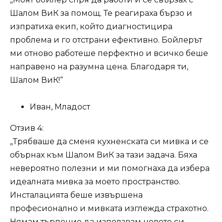
Шалом ВиК за помощ. Те реагираха бързо и
изпратиха екип, който диагностицира
проблема и го отстрани ефективно. Бойлерът
ми отново работеше перфектно и всичко беше
направено на разумна цена. Благодаря ти,
Шалом ВиК!“
Иван, Младост
Отзив 4:
„Трябваше да сменя кухненската си мивка и се
обърнах към Шалом ВиК за тази задача. Бяха
невероятно полезни и ми помогнаха да избера
идеалната мивка за моето пространство.
Инсталацията беше извършена
професионално и мивката изглежда страхотно.
Нямам търпение да използвам новото си