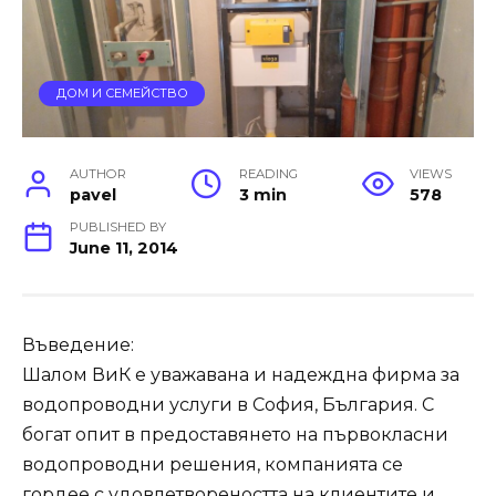
ДОМ И СЕМЕЙСТВО
AUTHOR
READING
VIEWS
pavel
3 min
578
PUBLISHED BY
June 11, 2014
Въведение:
Шалом ВиК е уважавана и надеждна фирма за
водопроводни услуги в София, България. С
богат опит в предоставянето на първокласни
водопроводни решения, компанията се
гордее с удовлетвореността на клиентите и