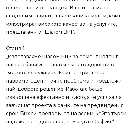
отличната си репутация. В тази статия ще
споделим отзиви от настоящи клиенти, които
илюстрират високото качество на услугите,
предлагани от Шалом ВиК.
Отзив 1:
„Използвахме Шалом ВиК за ремонт на теч в
нашата баня и останахме много доволни от
тяхното обслужване. Екипът пристигна
навреме, оцени точно проблема и предложи
най-доброто решение. Работата беше
извършена ефективно и чисто, а те успяха да
завършат проекта в рамките на предвидения
срок. Бих ги препоръчал на всеки, който търси
надеждна водопроводна услуга в София.“