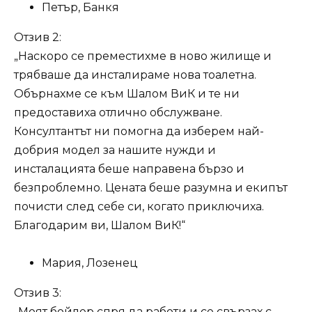
Петър, Банкя
Отзив 2:
„Наскоро се преместихме в ново жилище и
трябваше да инсталираме нова тоалетна.
Обърнахме се към Шалом ВиК и те ни
предоставиха отлично обслужване.
Консултантът ни помогна да изберем най-
добрия модел за нашите нужди и
инсталацията беше направена бързо и
безпроблемно. Цената беше разумна и екипът
почисти след себе си, когато приключиха.
Благодарим ви, Шалом ВиК!“
Мария, Лозенец
Отзив 3:
„Моят бойлер спря да работи и се свързах с