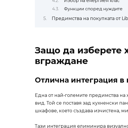
Избор на енергиен клас
Функции според нуждите
Предимства на покупката от Li
Защо да изберете 
вграждане
Отлична интеграция в
Една от най‑големите предимства на
вид. Той се поставя зад кухненски па
шкафове, което създава изчистена, м
Тази интеграция елиминира визуално