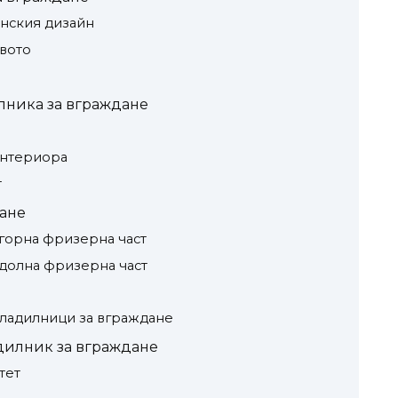
енския дизайн
вото
лника за вграждане
интериора
т
ане
 горна фризерна част
 долна фризерна част
ладилници за вграждане
дилник за вграждане
тет