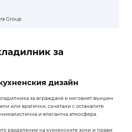
bra Group
хладилник за
 кухненския дизайн
 хладилника за вграждане е неговият външен
нели или вратички, съчетани с останалите
инималистична и елегантна атмосфера.
то разделение на кухненските зони и прави