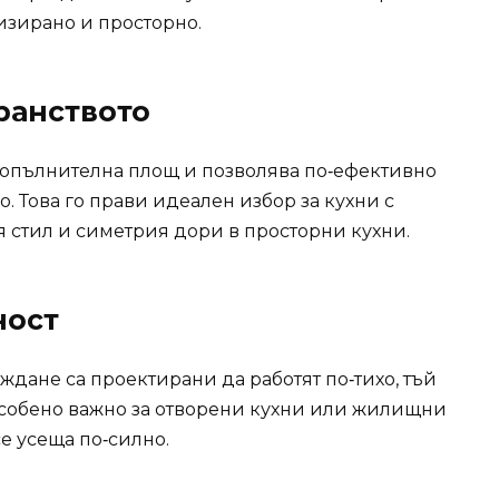
изирано и просторнo.
ранството
допълнителна площ и позволява по‑ефективно
. Това го прави идеален избор за кухни с
я стил и симетрия дори в просторни кухни.
ност
дане са проектирани да работят по‑тихо, тъй
е особено важно за отворени кухни или жилищни
е усеща по‑силно.