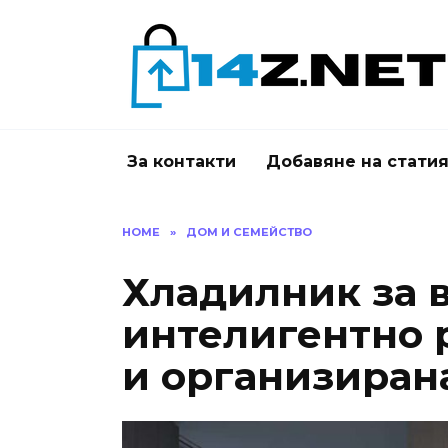
Skip
to
content
За контакти
Добавяне на стати
HOME
»
ДОМ И СЕМЕЙСТВО
Хладилник за 
интелигентно 
и организиран