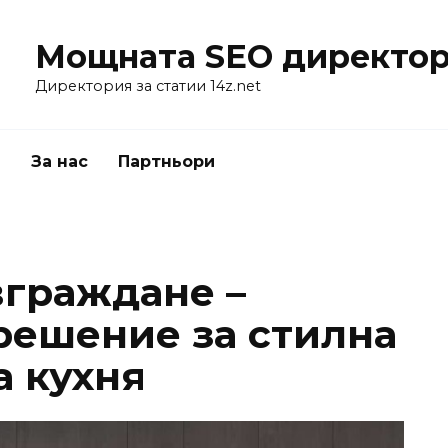
Мощната SEO директор
Директория за статии 14z.net
я
За нас
Партньори
вграждане –
решение за стилна
а кухня