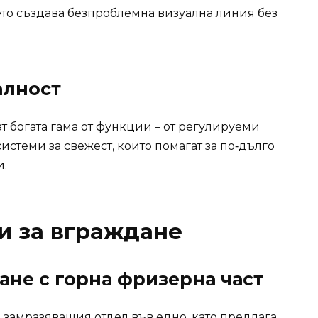
то създава безпроблемна визуална линия без
алност
 богата гама от функции – от регулируеми
стеми за свежест, които помагат за по‑дълго
и.
и за вграждане
не с горна фризерна част
замразяващия отдел във едно, като предлага