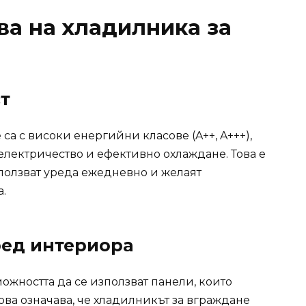
а на хладилника за
т
а с високи енергийни класове (A++, A+++),
електричество и ефективно охлаждане. Това е
зползват уреда ежедневно и желаят
.
ед интериора
ожността да се използват панели, които
Това означава, че хладилникът за вграждане