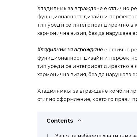
Хладилник за вграждане е отлично ре
функционалност, дизайн и перфектно 
тип уреди се интегрират директно в 
хармонична визия, без да нарушава ес
Хладилник за вграждане
е отлично ре
функционалност, дизайн и перфектно 
тип уреди се интегрират директно в 
хармонична визия, без да нарушава ес
Хладилникът за вграждане комбинира
стилно оформление, което го прави 
Contents
Защо да изберете хладилник з