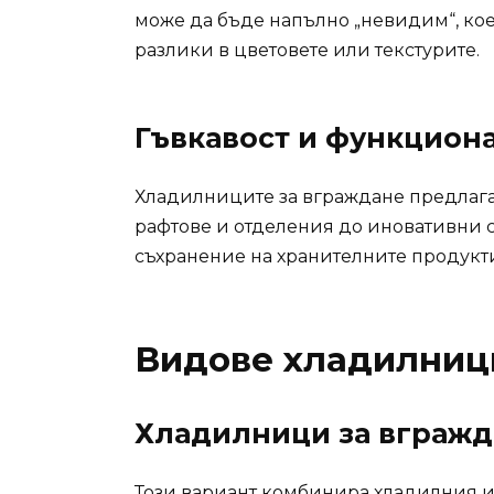
може да бъде напълно „невидим“, кое
разлики в цветовете или текстурите.
Гъвкавост и функцион
Хладилниците за вграждане предлагат
рафтове и отделения до иновативни си
съхранение на хранителните продукт
Видове хладилниц
Хладилници за вгражда
Този вариант комбинира хладилния и 