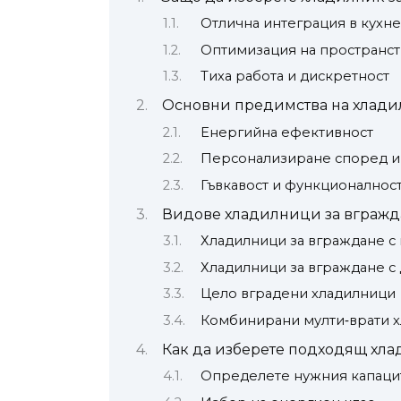
Отлична интеграция в кухн
Оптимизация на пространст
Тиха работа и дискретност
Основни предимства на хлади
Енергийна ефективност
Персонализиране според 
Гъвкавост и функционалнос
Видове хладилници за вгражд
Хладилници за вграждане с
Хладилници за вграждане с
Целo вградени хладилници
Комбинирани мулти‑врати х
Как да изберете подходящ хла
Определете нужния капаци