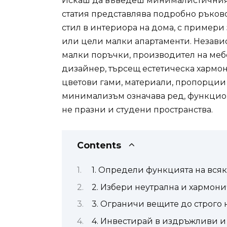
Искаш да въведеш минималистичния с
статия представлява подробно ръков
стил в интериора на дома, с примери 
или цели малки апартаменти. Незави
малки поръчки, производител на мебе
дизайнер, търсещ естетическа хармо
цветови гами, материали, пропорции
минимализъм означава ред, функцион
не празни и студени пространства.
Contents
1. Определи функцията на всяк
2. Избери неутрална и хармони
3. Ограничи вещите до строго
4. Инвестирай в издръжливи и