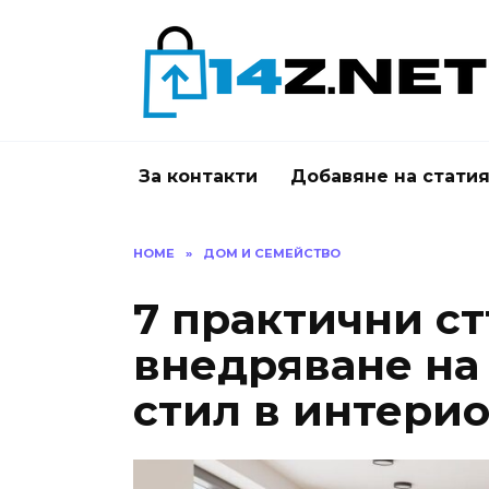
Skip
to
content
За контакти
Добавяне на стати
HOME
»
ДОМ И СЕМЕЙСТВО
7 практични ст
внедряване н
стил в интерио