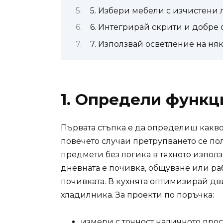
5. Избери мебели с изчистен
6. Интегрирай скрити и добре
7. Използвай осветление на ня
1. Определи функци
Първата стъпка е да определиш какво
повечето случаи претрупването се пол
предмети без логика в тяхното изпол
дневната е почивка, общуване или раб
почивката. В кухнята оптимизирай дв
хладилника. За проекти по поръчка:
измери с точност наличното прос