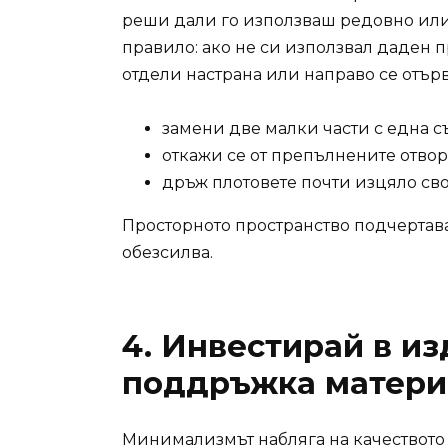
реши дали го използваш редовно или
правило: ако не си използвал даден 
отдели настрана или направо се отър
замени две малки части с една с
откажи се от препълнените отвор
дръж плотовете почти изцяло св
Просторното пространство подчертава
обезсилва.
4. Инвестирай в и
поддръжка матери
Минимализмът набляга на качеството