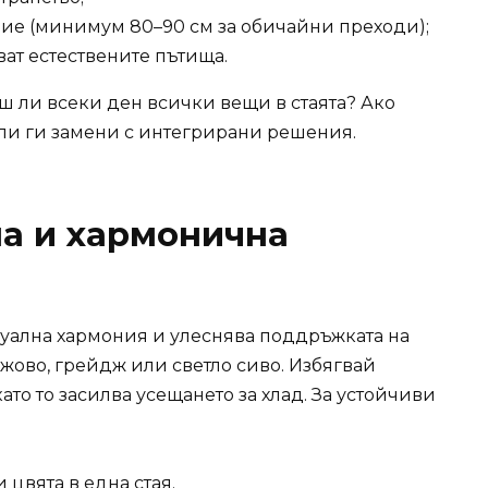
ие (минимум 80–90 см за обичайни преходи);
ат естествените пътища.
ш ли всеки ден всички вещи в стаята? Ако
 или ги замени с интегрирани решения.
на и хармонична
зуална хармония и улеснява поддръжката на
ежово, грейдж или светло сиво. Избягвай
като то засилва усещането за хлад. За устойчиви
 цвята в една стая.