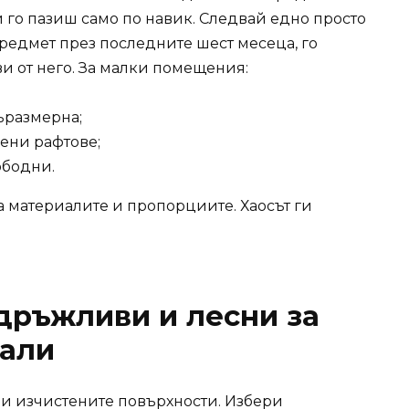
 го пазиш само по навик. Следвай едно просто
предмет през последните шест месеца, го
ви от него. За малки помещения:
ъразмерна;
ени рафтове;
ободни.
 материалите и пропорциите. Хаосът ги
здръжливи и лесни за
али
 и изчистените повърхности. Избери