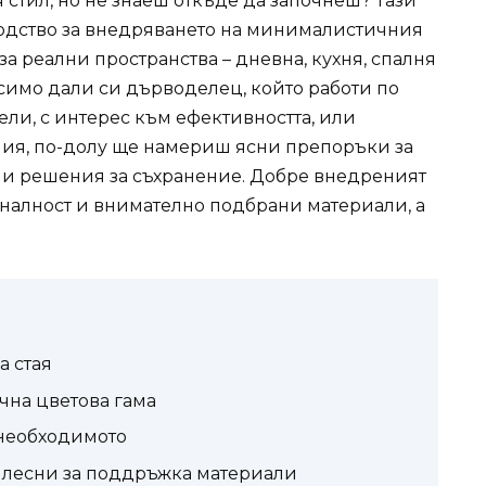
тил, но не знаеш откъде да започнеш? Тази
одство за внедряването на минималистичния
за реални пространства – дневна, кухня, спалня
симо дали си дърводелец, който работи по
ли, с интерес към ефективността, или
ния, по-долу ще намериш ясни препоръки за
 и решения за съхранение. Добре внедреният
алност и внимателно подбрани материали, а
а стая
чна цветова гама
 необходимото
 лесни за поддръжка материали