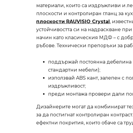
материали, които са издръжливи и ле
плоскости и контролиран гланц за ку
плоскости RAUVISIO Crystal
, извест
устойчивостта си на надраскване при
начин като класическия МДФ – с доб
ръбове. Технически препоръки за ра
поддържай постоянна дебелина на
стандартни мебели);
използвай ABS кант, залепен с п
издръжливост;
преди монтажа провери дали пов
Дизайнерите могат да комбинират тез
за да постигнат контролиран контраст.
ефектни покрития, които обаче са тр