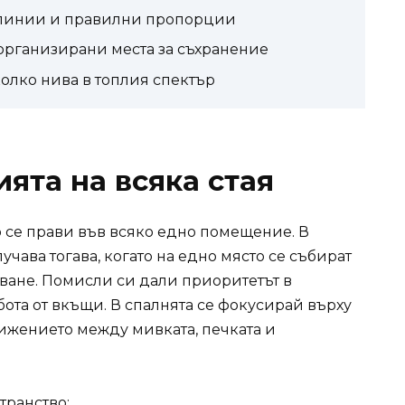
и линии и правилни пропорции
 организирани места за съхранение
колко нива в топлия спектър
ята на всяка стая
 се прави във всяко едно помещение. В
учава тогава, когато на едно място се събират
зване. Помисли си дали приоритетът в
ота от вкъщи. В спалнята се фокусирай върху
ижението между мивката, печката и
транство;