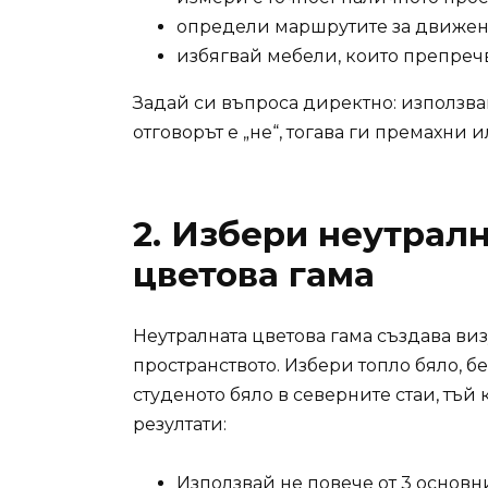
определи маршрутите за движен
избягвай мебели, които препречв
Задай си въпроса директно: използва
отговорът е „не“, тогава ги премахни
2. Избери неутрал
цветова гама
Неутралната цветова гама създава ви
пространството. Избери топло бяло, б
студеното бяло в северните стаи, тъй 
резултати:
Използвай не повече от 3 основни