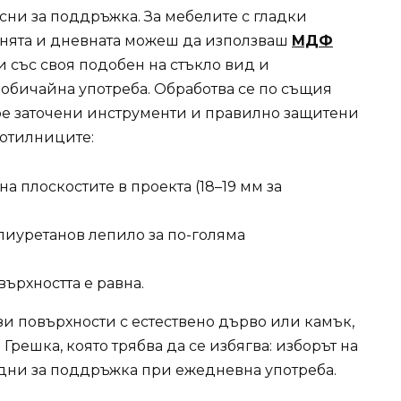
сни за поддръжка. За мебелите с гладки
хнята и дневната можеш да използваш
МДФ
ни със своя подобен на стъкло вид и
 обичайна употреба. Обработва се по същия
ре заточени инструменти и правилно защитени
ботилниците:
 плоскостите в проекта (18–19 мм за
олиуретанов лепило за по-голяма
ърхността е равна.
и повърхности с естествено дърво или камък,
 Грешка, която трябва да се избягва: изборът на
удни за поддръжка при ежедневна употреба.