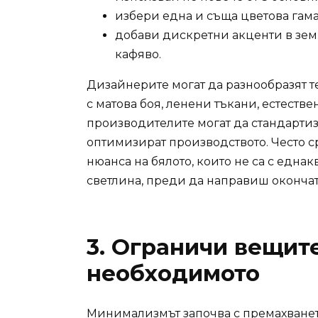
избери една и съща цветова гама
добави дискретни акценти в зем
кафяво.
Дизайнерите могат да разнообразят те
с матова боя, ленени тъкани, естест
производителите могат да стандартизи
оптимизират производството. Често с
нюанса на бялото, които не са с една
светлина, преди да направиш окончат
3. Ограничи вещите
необходимото
Минимализмът започва с премахванет