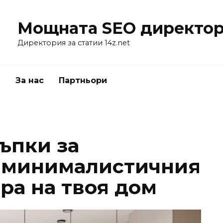
Мощната SEO директор
Директория за статии 14z.net
я
За нас
Партньори
ъпки за
а минималистичния
ра на твоя дом