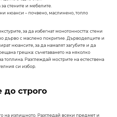
 за стените и мебелите.
ни нюанси – почвено, маслинено, топло
кстурите, за да избегнат монотонността: стени
вено дърво с маслено покритие. Дърводелците и
рат нюансите, за да намалят загубите и да
рещана грешка: съчетаването на няколко
ква топлина. Разглеждай мострите на естествена
елния си избор.
 до строго
о на излишното. Разгледай всеки предмет и