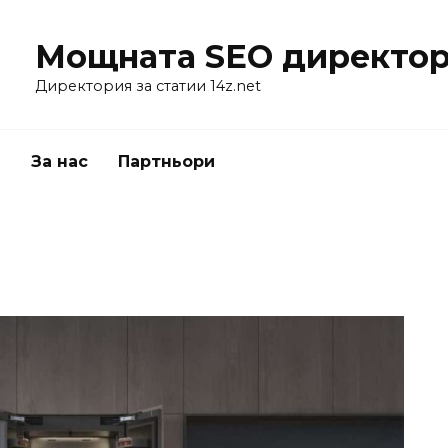
Мощната SEO директор
Директория за статии 14z.net
я
За нас
Партньори