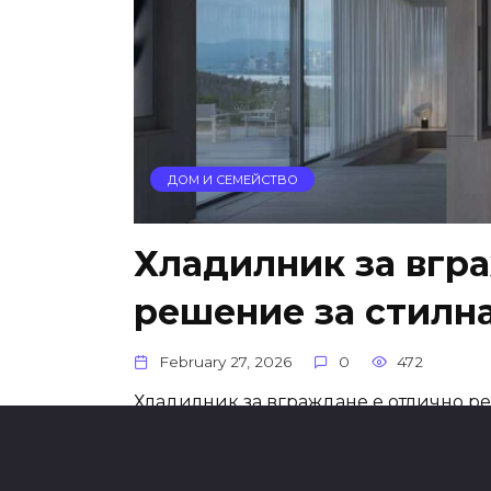
ДОМ И СЕМЕЙСТВО
Хладилник за вгр
решение за стилна
February 27, 2026
0
472
Хладилник за вграждане е отлично ре
функционалност, дизайн и перфектно 