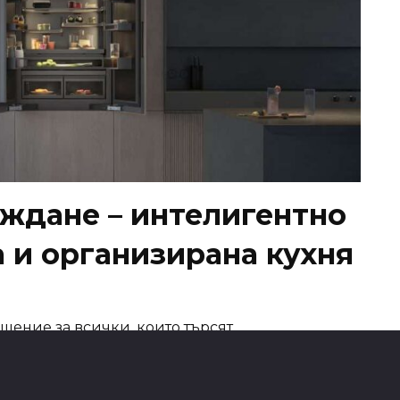
аждане – интелигентно
 и организирана кухня
шение за всички, които търсят
вписване в интериора на своята кухня.