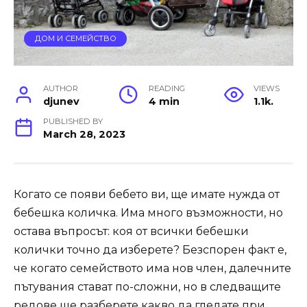
ДОМ И СЕМЕЙСТВО
AUTHOR
READING
VIEWS
djunev
4 min
1.1k.
PUBLISHED BY
March 28, 2023
Когато се появи бебето ви, ще имате нужда от
бебешка количка. Има много възможности, но
остава въпросът: коя от всички бебешки
колички точно да изберете? Безспорен факт е,
че когато семейството има нов член, далечните
пътувания стават по-сложни, но в следващите
редове ще разберете какво да гледате при