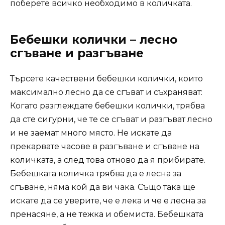
поберете всичко необходимо в количката.
Бебешки колички – лесно
сгъване и разгъване
Търсете качествени бебешки колички, които
максимално лесно да се сгъват и съхраняват:
Когато разглеждате бебешки колички, трябва
да сте сигурни, че те се сгъват и разгъват лесно
и не заемат много място. Не искате да
прекарвате часове в разгъване и сгъване на
количката, а след това отново да я прибирате.
Бебешката количка трябва да е лесна за
сгъване, няма кой да ви чака. Също така ще
искате да се уверите, че е лека и че е лесна за
пренасяне, а не тежка и обемиста. Бебешката