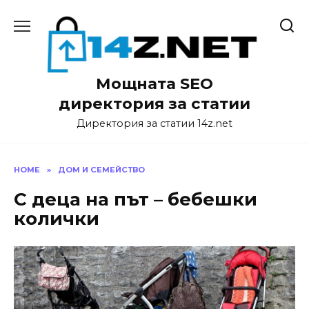
Skip
to
content
Мощната SEO
директория за статии
Директория за статии 14z.net
HOME
»
ДОМ И СЕМЕЙСТВО
С деца на път – бебешки
колички