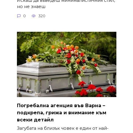
Искаш да въведеш минималистичния стил,
но не знаеш
0
320
Погребална агенция във Варна –
подкрепа, грижа и внимание към
всеки детайл
Загубата на близък човек е един от най-