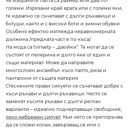
че избраните палта са размер или два по-
големи. Изрязани край врата или с големи яки,
те идеално се съчетават с дълги ръкавици и
ботуши, както и с високи боти и зимни обувки.
Особено ефектно изглежда неравномерната
дължина /предната част е по-къса/.
На мода са tvinsety – „двойки”. Те могат да се
състоят от пелерина и дълго яке от един и
същи материал. Може да направите
многослоен ансамбъл: късо палто, риза и
панталони от същата материя.
Стеснените прави силуети се съчетават добре с
къси ръкави и дълги ръкавици. Често се
заменят късите ръкави с дълги реглан
варианти – идеално подчертаващи свободния,
леко небрежен силует
. Към него се препоръчва
да се сложи колан, завързващ се или с