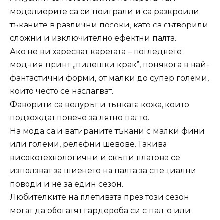
моделиерите са си поиграли и са разкроили
тъканите в различни посоки, като са сътворили
сложни и изключително ефектни палта.
Ако не ви харесват каретата – погледнете
модния принт „пилешки крак”, понякога в най-
фантастични форми, от малки до супер големи,
които често се наслагват.
Фаворити са велурът и тънката кожа, които
подхождат повече за лятно палто.
На мода са и ватираните тъкани с малки фини
или големи, релефни шевове. Такива
високотехнологични и скъпи платове се
използват за шиенето на палта за специални
поводи и не за един сезон.
Любителките на плетивата през този сезон
могат да обогатят гардероба си с палто или