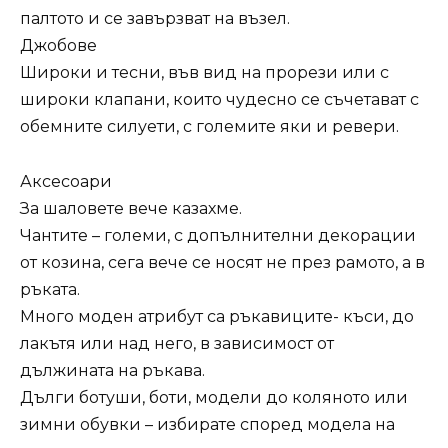
палтото и се завързват на възел.
Джобове
Широки и тесни, във вид на прорези или с
широки клапани, които чудесно се съчетават с
обемните силуети, с големите яки и ревери.
Аксесоари
За шаловете вече казахме.
Чантите – големи, с допълнителни декорации
от козина, сега вече се носят не през рамото, а в
ръката.
Много моден атрибут са ръкавиците- къси, до
лакътя или над него, в зависимост от
дължината на ръкава.
Дълги ботуши, боти, модели до коляното или
зимни обувки – избирате според модела на