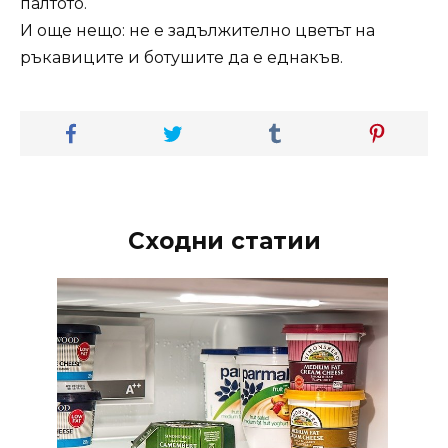
палтото.
И още нещо: не е задължително цветът на
ръкавиците и ботушите да е еднакъв.
Сходни статии