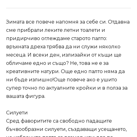
Зимата все повече напомня за себе си. Отдавна
сме прибрали леките летни тоалети и
придирчиво оглеждаме старото палто:
връхната дреха трябва да ни служи няколко
месеца. И всеки ден, излизайки от къщи ще
обличаме едно и също? Не, това не е за
креативните натури. Още едно палто няма да
ни бъде излишно!Още повече ако е ушито
супер точно по актуалните кройки и в полза за
вашата фигура.
Силуети
Сред фаворитите са свободно падащите
бъчвообразни силуети, създаващи усещането,