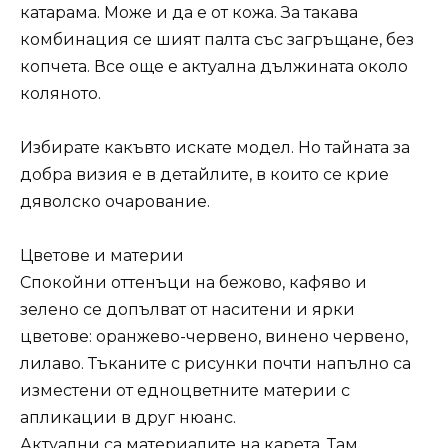
катарама. Може и да е от кожа. За такава
комбинация се шият палта със загръщане, без
копчета. Все още е актуална дължината около
коляното.
Избирате какъвто искате модел. Но тайната за
добра визия е в детайлите, в които се крие
дяволско очарование.
Цветове и материи
Спокойни оттенъци на бежово, кафяво и
зелено се допълват от наситени и ярки
цветове: оранжево-червено, винено червено,
лилаво. Тъканите с рисунки почти напълно са
изместени от едноцветните материи с
апликации в друг нюанс.
Актуални са материалите на карета. Там