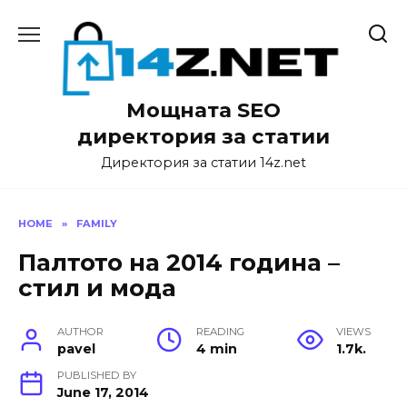
Skip
to
content
Мощната SEO
директория за статии
Директория за статии 14z.net
HOME
»
FAMILY
Палтото на 2014 година –
стил и мода
AUTHOR
READING
VIEWS
pavel
4 min
1.7k.
PUBLISHED BY
June 17, 2014