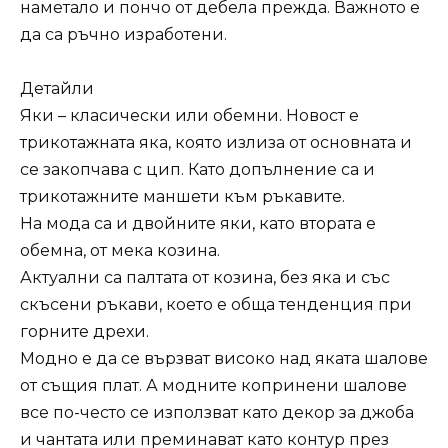
наметало и пончо от дебела прежда. Важното е
да са ръчно изработени.
Детайли
Яки – класически или обемни. Новост е
трикотажната яка, която излиза от основната и
се закопчава с цип. Като допълнение са и
трикотажните маншети към ръкавите.
На мода са и двойните яки, като втората е
обемна, от мека козина.
Актуални са палтата от козина, без яка и със
скъсени ръкави, което е обща тенденция при
горните дрехи.
Модно е да се вързват високо над яката шалове
от същия плат. А модните копринени шалове
все по-често се използват като декор за джоба
и чантата или преминават като контур през