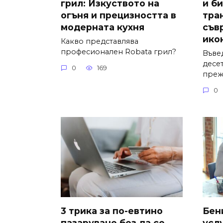
грил: Изкуството на
и би
огъня и прецизността в
тра
модерната кухня
съв
ико
Какво представлява
професионален Robata грил?
Въве
десе
0
169
преж
0
3 трика за по-евтино
Бен
пазаруване без да се
усл