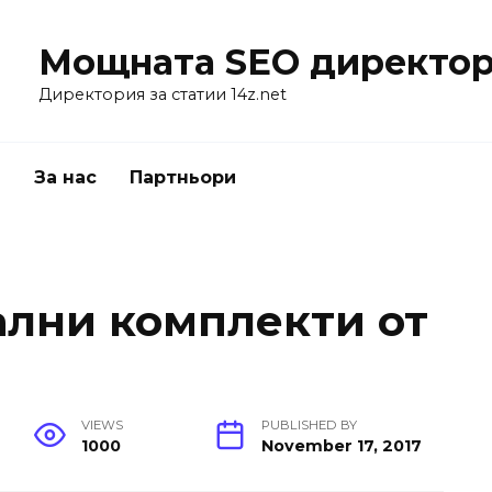
Мощната SEO директор
Директория за статии 14z.net
я
За нас
Партньори
ални комплекти от
VIEWS
PUBLISHED BY
1000
November 17, 2017