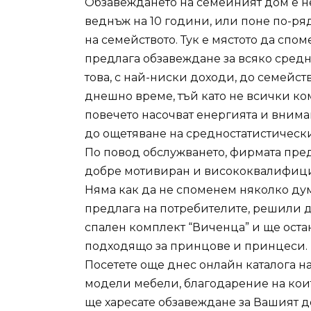
Обзавеждането на семейният дом е нел
веднъж на 10 години, или поне по-ря
на семейството. Тук е мястото да спом
предлага обзавеждане за всяко средно
това, с най-ниски доходи, до семейст
днешно време, тъй като не всички к
повечето насочват енергията и внима
до ощетяване на средностатистически
По повод обслужването, фирмата пред
добре мотивиран и висококвалифици
Няма как да не споменем няколко думи
предлага на потребителите, решили д
спален комплект “Виченца” и ще оста
подходящо за принцове и принцеси.
Посетете още днес онлайн каталога н
модели мебели, благодарение на коит
ще харесате обзавеждане за Вашият д