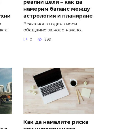
о
реални цели – как да
намерим баланс между
ухни
астрология и планиране
о
Всяка нова година носи
ята.
обещание за ново начало.
0
399
Как да намалите риска
м в
при инвестициите