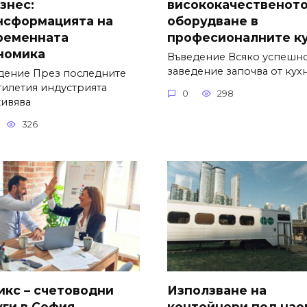
знес:
висококачественот
нсформацията на
оборудване в
ременната
професионалните к
номика
Въведение Всяко успешн
заведение започва от кухн
дение През последните
тилетия индустрията
0
298
ивява
326
икс – счетоводни
Използване на
уги в София
контейнери под нае