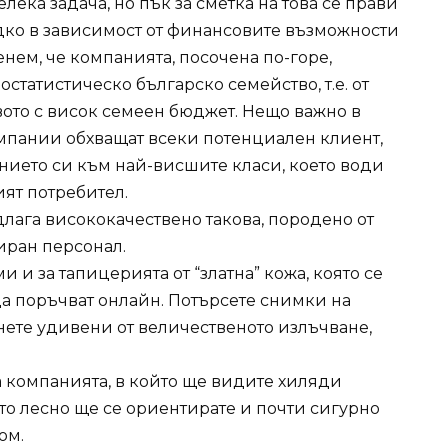
ека задача, но пък за сметка на това се прави
дко в зависимост от финансовите възможности
енем, че компанията, посочена по-горе,
статистическо българско семейство, т.е. от
вото с висок семеен бюджет. Нещо важно в
омпании обхващат всеки потенциален клиент,
нието си към най-висшите класи, което води
ят потребител.
лага висококачествено такова, породено от
ран персонал.
 и за тапицерията от “златна” кожа, която се
а поръчват онлайн. Потърсете снимки на
нете удивени от величественото излъчване,
а компанията, в който ще видите хиляди
о лесно ще се ориентирате и почти сигурно
ом.