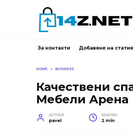
Skip
to
content
За контакти
Добавяне на стати
HOME
»
BUSINESS
Качествени сп
Мебели Арена
AUTHOR
READING
pavel
2 min