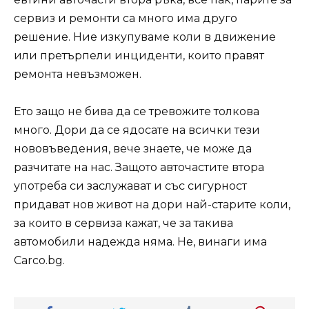
сервиз и ремонти са много има друго
решение. Ние изкупуваме коли в движение
или претърпели инциденти, които правят
ремонта невъзможен.
Ето защо не бива да се тревожите толкова
много. Дори да се ядосате на всички тези
нововъведения, вече знаете, че може да
разчитате на нас. Защото авточастите втора
употреба си заслужават и със сигурност
придават нов живот на дори най-старите коли,
за които в сервиза кажат, че за такива
автомобили надежда няма. Не, винаги има
Carco.bg.