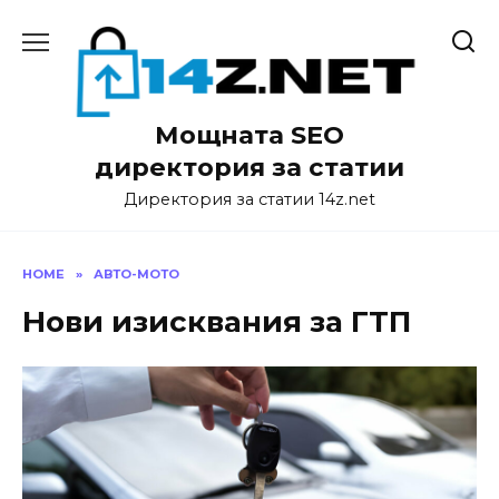
Skip
to
content
Мощната SEO
директория за статии
Директория за статии 14z.net
HOME
»
АВТО-МОТО
Нови изисквания за ГТП