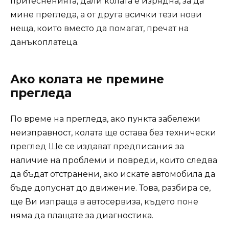
притесненията, дали колата е изрядна, за да
мине прегледа, а от друга всички тези нови
неща, които вместо да помагат, пречат на
данъкоплатеца.
Ако колата не премине
прегледа
По време на прегледа, ако пункта забележи
неизправност, колата ще остава без технически
преглед Ще се издават предписания за
наличие на проблеми и повреди, които следва
да бъдат отстранени, ако искате автомобила да
бъде допуснат до движение. Това, разбира се,
ще Ви изпраща в автосервиза, където поне
няма да плащате за диагностика.