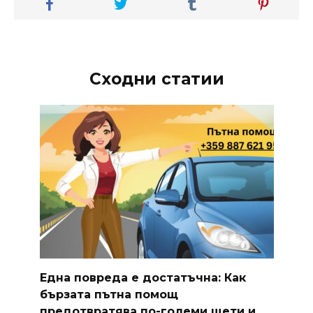
Сходни статии
Една повреда е достатъчна: Как
бързата пътна помощ
предотвратява по-големи щети и