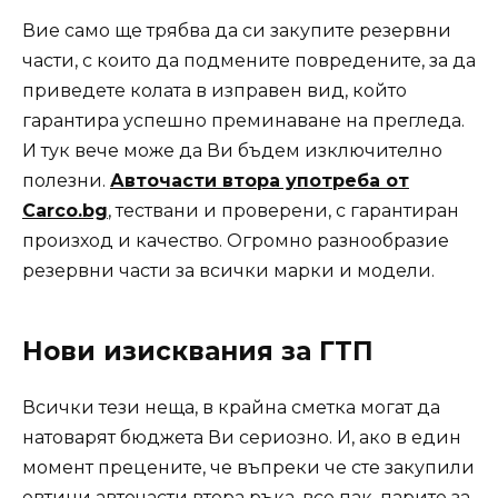
Вие само ще трябва да си закупите резервни
части, с които да подмените повредените, за да
приведете колата в изправен вид, който
гарантира успешно преминаване на прегледа.
И тук вече може да Ви бъдем изключително
полезни.
Авточасти втора употреба от
Carco.bg
, тествани и проверени, с гарантиран
произход и качество. Огромно разнообразие
резервни части за всички марки и модели.
Нови изисквания за ГТП
Всички тези неща, в крайна сметка могат да
натоварят бюджета Ви сериозно. И, ако в един
момент прецените, че въпреки че сте закупили
евтини авточасти втора ръка, все пак, парите за