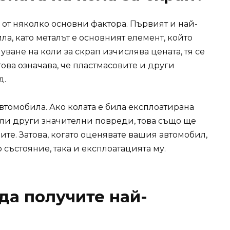
 от няколко основни фактора. Първият и най-
ла, като металът е основният елемент, който
уване на коли за скрап изчислява цената, тя се
 това означава, че пластмасовите и други
д.
втомобила. Ако колата е била експлоатирана
и други значителни повреди, това също ще
ите. Затова, когато оценявате вашия автомобил,
 състояние, така и експлоатацията му.
 да получите най-