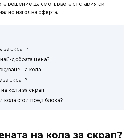
те решение да се отървете от стария си
мално изгодна оферта.
а за скрап?
е най-добрата цена?
куване на кола
 за скрап?
на коли за скрап
ви кола стои пред блока?
ената на кола за скрап?