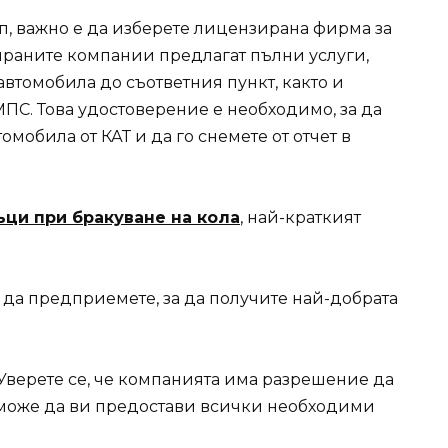
п, важно е да изберете лицензирана фирма за
ираните компании предлагат пълни услуги,
втомобила до съответния пункт, както и
ПС. Това удостоверение е необходимо, за да
мобила от КАТ и да го снемете от отчет в
ци при бракуване на кола
, най-краткият
 да предприемете, за да получите най-добрата
 Уверете се, че компанията има разрешение да
 може да ви предостави всички необходими