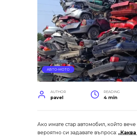
АВТО-МОТО
AUTHOR
READING
pavel
4 min
Ако имате стар автомобил, който веч
вероятно си задавате въпроса:
„
Каква