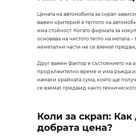
Цената на автомобила за скрап зависи
важен критерий е теглото на автомоби
има стойност. Когато фирмата за изкуп
основава на чистото тегло на метала –
неметални части не се вземат предви
Друг важен фактор е състоянието на а
продължително време и има ръжда ил
намали крайната сума, която ще получ
се вземат предвид както техническото
Коли за скрап: Как
добрата цена?