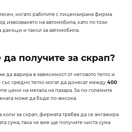
лесен, когато работите с лицензирана фирма.
д извозването на автомобила, като по този
данъци и такси за автомобила.
 да получите за скрап?
же да варира в зависимост от неговото тегло и
със средно тегло могат да донесат между
400
щите цени на метала на пазара. За по-големите
ената може да бъде по-висока.
а коли за скрап, фирмата трябва да се ангажира
та сума, така че вие ще получите чиста сума