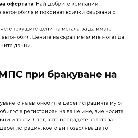
ва офертата
: Най-добрите компании
а автомобила и покриват всички свързани с
учете текущите цени на метала, за да имате
я автомобил. Цените на скрап металите могат да
лните данни.
МПС при бракуване на
ването на автомобил е дерегистрацията му от
омобилът е регистриран на ваше име, вие носите
ъци и такси. След като предадете колата за
дерегистрация, което ви позволява да го