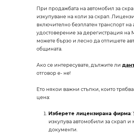
При продажбата на автомобил за скра
изкупуване на коли за скрап. Лиценз
включително безплатен транспорт на а
удостоверение за дерегистрация на М
можете бързо и лесно да отпишете авто
общината.
Ако се интересувате, дължите ли
данъ
отговор е- не!
Ето някои важни стъпки, които трябва
цена:
Изберете лицензирана фирма
:
изкупува автомобили за скрап и
документи.