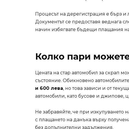
Процесът на дерегистрация е бърз и 
Документът се предоставя веднага сле
начин избягвате бъдещи плащания на 
Колко пари можете
Цената на стар автомобил за скрап мо
състояние. Обикновено автомобилите 
и 600 лева
, но това зависи и от теку
автомобили, като бусове и джипове, ц
Не забравяйте, че при изкупуването н
с плащането на данъка върху получена
без допълнителни задължения.