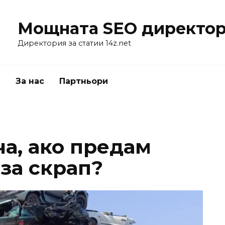
Мощната SEO директор
Директория за статии 14z.net
я
За нас
Партньори
а, ако предам
за скрап?