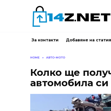
Skip
to
content
За контакти
Добавяне на стати
HOME
»
АВТО-МОТО
Колко ще получ
автомобила си 