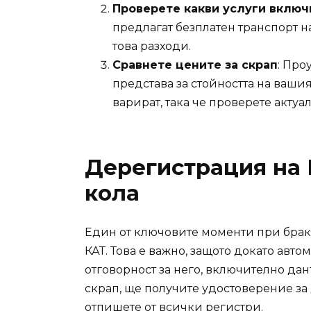
Проверете какви услуги включ
предлагат безплатен транспорт н
това разходи.
Сравнете цените за скрап
: Про
представа за стойността на ваши
варират, така че проверете актуа
Дерегистрация на 
кола
Един от ключовите моменти при браку
КАТ. Това е важно, защото докато авт
отговорност за него, включително дан
скрап, ще получите удостоверение за 
отпишете от всички регистри.