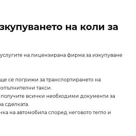
зкупуването на коли за
т услугите на лицензирана фирма за изкупуване
 ще се погрижи за транспортирането на
допълнителни такси.
е получите всички необходими документи за
а сделката.
енка на автомобила според неговото тегло и