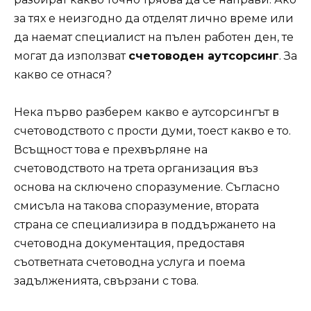
за тях е неизгодно да отделят лично време или
да наемат специалист на пълен работен ден, те
могат да използват
счетоводен аутсорсинг
. За
какво се отнася?
Нека първо разберем какво е аутсорсингът в
счетоводството с прости думи, тоест какво е то.
Всъщност това е прехвърляне на
счетоводството на трета организация въз
основа на сключено споразумение. Съгласно
смисъла на такова споразумение, втората
страна се специализира в поддържането на
счетоводна документация, предоставя
съответната счетоводна услуга и поема
задълженията, свързани с това.