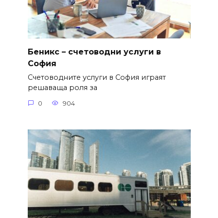
Беникс – счетоводни услуги в
София
Счетоводните услуги в София играят
решаваща роля за
0
904