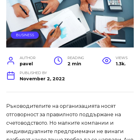
BUSINESS
AUTHOR
READING
VIEWS
pavel
2 min
1.3k.
PUBLISHED BY
November 2, 2022
Ръководителите на организацията носят
отговорност за правилното поддържане на
счетоводството. Но малките компании и
индивидуалните предприемачи не винаги
разбират какво точно трябва да се направи. Ако