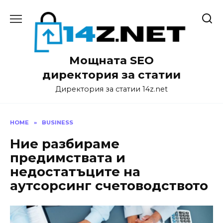
Skip
to
content
Мощната SEO
директория за статии
Директория за статии 14z.net
HOME
»
BUSINESS
Ние разбираме
предимствата и
недостатъците на
аутсорсинг счетоводството