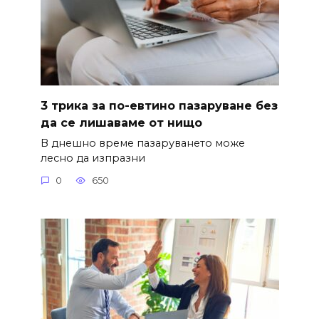
3 трика за по-евтино пазаруване без
да се лишаваме от нищо
В днешно време пазаруването може
лесно да изпразни
0
650