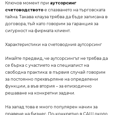
Ключов момент при
аутсорсинг
счетоводството
е спазването на търговската
тайна. Такава клауза трябва да бъде записана в
договора, тъй като говорим за гаранция за
сигурност на фирмата клиент.
Характеристики на счетоводния аутсорсинг
Имайте предвид, че аутсорсингът не трябва да
се бърка с участието на специалист на
свободна практика: в първия случай говорим
за постоянно прехвърляне на определени
функции, а във втория – за епизодично
решаване на конкретни задачи.
На запад това е много популярен начин за
правене на бизнес. По-конкретно в САЩ около