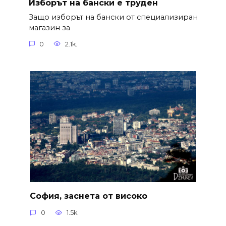
Изборът на бански е труден
Защо изборът на бански от специализиран
магазин за
0
2.1k.
София, заснета от високо
0
1.5k.