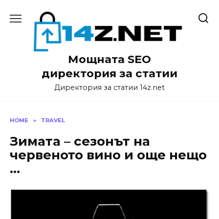
Skip
to
content
Мощната SEO
директория за статии
Директория за статии 14z.net
HOME
»
TRAVEL
Зимата – сезонът на
червеното вино и още нещо
…