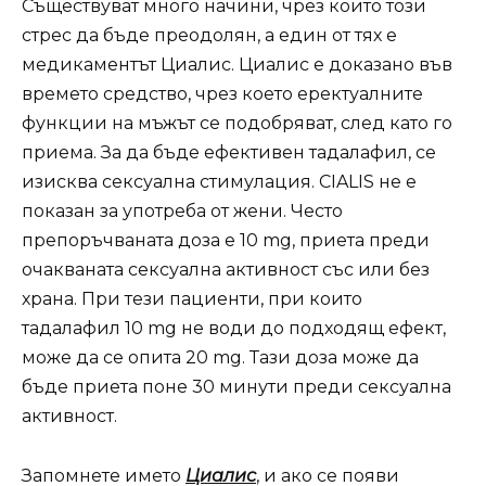
Съществуват много начини, чрез които този
стрес да бъде преодолян, а един от тях е
медикаментът Циалис. Циалис е доказано във
времето средство, чрез което еректуалните
функции на мъжът се подобряват, след като го
приема. За да бъде ефективен тадалафил, се
изисква сексуална стимулация. CIALIS не е
показан за употреба от жени. Често
препоръчваната доза е 10 mg, приета преди
очакваната сексуална активност със или без
храна. При тези пациенти, при които
тадалафил 10 mg не води до подходящ ефект,
може да се опита 20 mg. Тази доза може да
бъде приета поне 30 минути преди сексуална
активност.
Запомнете името
Циалис
, и ако се появи