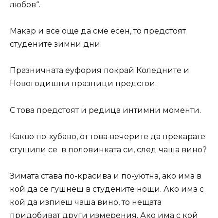
любов“.
Макар и все още да сме есен, то предстоят
студените зимни дни.
Празничната еуфория покрай Коледните и
Новогодишни празници предстои.
С това предстоят и редица интимни моменти.
Какво по-хубаво, от това вечерите да прекарате
сгушили се в половинката си, след чаша вино?
Зимата става по-красива и по-уютна, ако има в
кой да се гушнеш в студените нощи. Ако има с
кой да изпиеш чаша вино, то нещата
придобиват други измерения. Ако има с кой