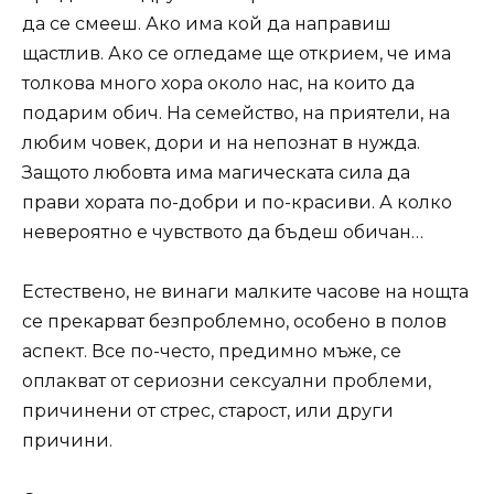
да се смееш. Ако има кой да направиш
щастлив. Ако се огледаме ще открием, че има
толкова много хора около нас, на които да
подарим обич. На семейство, на приятели, на
любим човек, дори и на непознат в нужда.
Защото любовта има магическата сила да
прави хората по-добри и по-красиви. А колко
невероятно е чувството да бъдеш обичан…
Естествено, не винаги малките часове на нощта
се прекарват безпроблемно, особено в полов
аспект. Все по-често, предимно мъже, се
оплакват от сериозни сексуални проблеми,
причинени от стрес, старост, или други
причини.