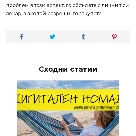
проблем в този аспект, го обсъдете с личния си
лекар, а ако той разреши, го закупете.
Сходни статии