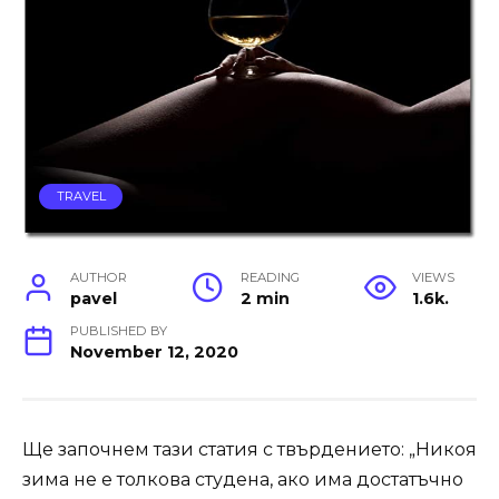
TRAVEL
AUTHOR
READING
VIEWS
pavel
2 min
1.6k.
PUBLISHED BY
November 12, 2020
Ще започнем тази статия с твърдението: „Никоя
зима не е толкова студена, ако има достатъчно