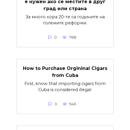
е нужен ако се местите в друг
град или страна
За много хора 20-те са годините на
големите реформи.
0
788
How to Purchase Orgininal Cigars
from Cuba
First, know that importing cigars from
Cuba is considered illegal.
0
946