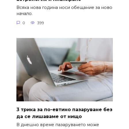
Всяка нова година носи обещание за ново
начало.
0
399
3 трика за по-евтино пазаруване без
да се лишаваме от нищо
В днешно време пазаруването може