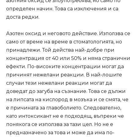
азотния оксид се злоупотребява, но само по
определен начин. Това са изключения и са
доста редки.
Азотен оксид и неговото действие. Използва се
само от време на време в стоматологията, но
принадлежи. Той действа най-добре при
концентрация от 40 или 50% и няма странични
ефекти. По-високите концентрации могат да
причинят нежелани реакции. В най-лошите
случаи тези нежелани реакции могат да
доведат до загуба на съзнание. Това се дължи
на липсата на кислород в мозъка и се смята, че
е причината за главоболието. Следователно,
като интоксикант не е подходящ, въпреки че
понякога се използва за тази цел. Но не е
предназначено за това и може да има по-