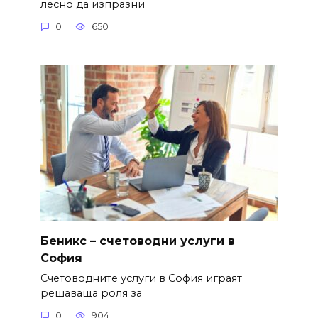
лесно да изпразни
0
650
Беникс – счетоводни услуги в
София
Счетоводните услуги в София играят
решаваща роля за
0
904