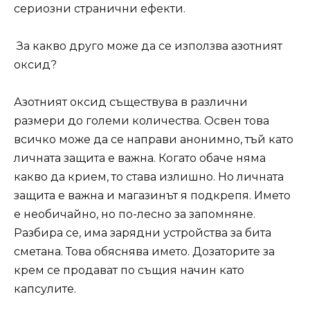
сериозни странични ефекти.
За какво друго може да се използва азотният
оксид?
Азотният оксид съществува в различни
размери до големи количества. Освен това
всичко може да се направи анонимно, тъй като
личната защита е важна. Когато обаче няма
какво да крием, то става излишно. Но личната
защита е важна и магазинът я подкрепя. Името
е необичайно, но по-лесно за запомняне.
Разбира се, има зарядни устройства за бита
сметана. Това обяснява името. Дозаторите за
крем се продават по същия начин като
капсулите.