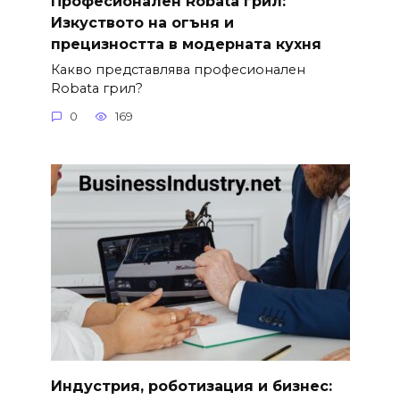
Професионален Robata грил:
Изкуството на огъня и
прецизността в модерната кухня
Какво представлява професионален
Robata грил?
0
169
Индустрия, роботизация и бизнес: