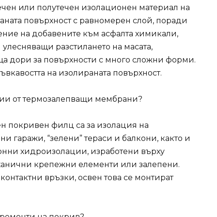
течен или полутечен изолационен материал на
таната повърхност с равномерен слой, поради
ение на добавените към асфалта химикали,
улесняващи разстилането на масата,
а дори за повърхности с много сложни форми.
гъвкавостта на изолираната повърхност.
ции от термозалепващи мембрани?
н покривен филц са за изолация на
и гаражи, “зелени” тераси и балкони, както и
лонни хидроизолации, изработени върху
ханични крепежни елементи или залепени.
контактни връзки, освен това се монтират
 ремонти на покрив?