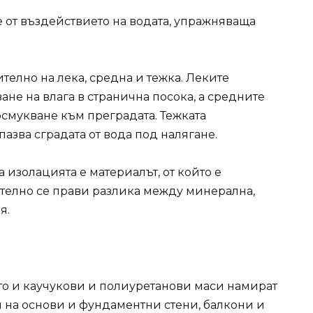
 от въздействието на водата, упражняваща
елно на лека, средна и тежка. Леките
не на влага в странична посока, а средните
смукване към преградата. Тежката
пазва сградата от вода под налягане.
 изолацията е материалът, от който е
телно се прави разлика между минерална,
я.
то и каучукови и полиуретанови маси намират
на основи и фундаментни стени, балкони и