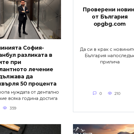
Проверени нови
от България
opgbg.com
линията София-
Да си в крак с новинит
анбул разликата в
България напоследъ
ите при
прилича
лантното лечение
дължава да
хвърля 50 процента
ропа нуждата от дентално
0
210
ние всяка година достига
359