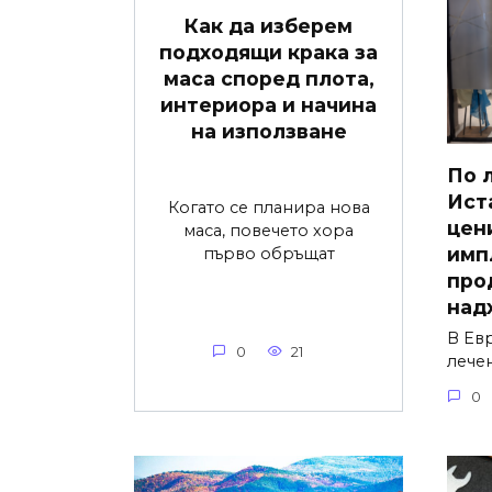
Как да изберем
подходящи крака за
маса според плота,
интериора и начина
на използване
По 
Ист
Когато се планира нова
цен
маса, повечето хора
имп
първо обръщат
про
над
В Ев
0
21
лече
0