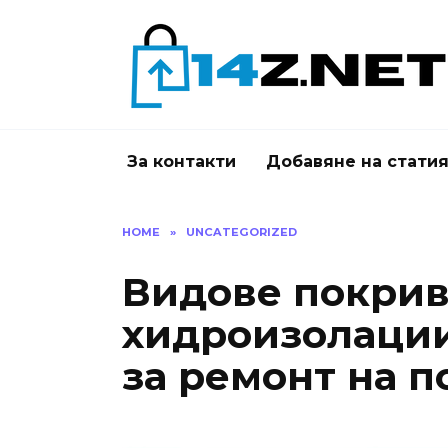
Skip
to
content
За контакти
Добавяне на стати
HOME
»
UNCATEGORIZED
Видове покри
хидроизолации 
за ремонт на 