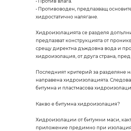
• Против влага.
• Противоводен, предпазващ основите
хидростатично налягане.
Хидроизолацията се разделя допълнит
предпазват конструкцията от прониква
срещу директна дъждовна вода и про
хидроизолация, от друга страна, пред
Последният критерий за разделяне на
направена хидроизолацията. Следова
битумна и пластмасова хидроизолаци
Какво е битумна хидроизолация?
Хидроизолации от битумни маси, как
приложение предимно при изолация 