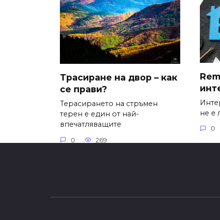
Remo
Трасиране на двор – как
инт
се прави?
Инте
Терасирането на стръмен
не е 
терен е един от най-
впечатляващите
0
0
269