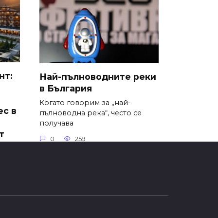
нт:
Най-пълноводните реки
в България
Когато говорим за „най-
ес в
пълноводна река“, често се
получава
т
0
259
осто