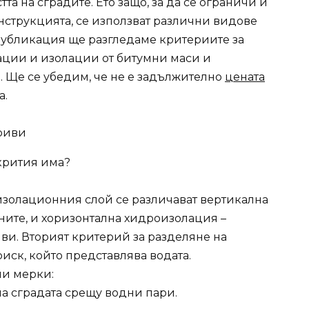
тта на сградите. Ето защо, за да се ограничи и
нструкцията, се използват различни видове
убликация ще разгледаме критериите за
ции и изолации от битумни маси и
Ще се убедим, че не е задължително
цената
а.
крития има?
изолационния слой се различават вертикална
ените, и хоризонтална хидроизолация –
иви. Вторият критерий за разделяне на
ск, който представлява водата.
ни мерки:
на сградата срещу водни пари.