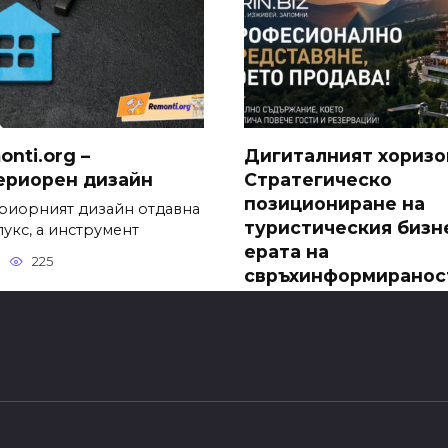
nti.org –
Дигиталният хоризо
ериорен дизайн
Стратегическо
позициониране на
риорният дизайн отдавна
туристическия бизн
лукс, а инструмент
ерата на
225
свръхинформиранос
Туризмът отдавна не е пр
продажба на нощувки и
0
253