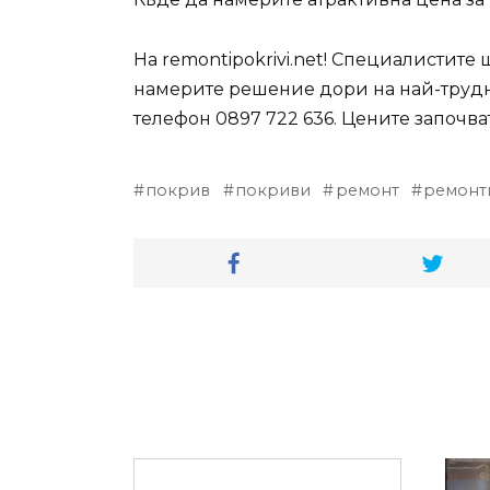
На remontipokrivi.net! Специалистите
намерите решение дори на най-трудн
телефон 0897 722 636. Цените започват 
покрив
покриви
ремонт
ремонт