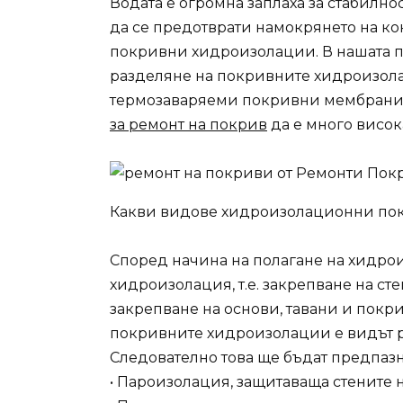
Водата е огромна заплаха за стабилнос
да се предотврати намокрянето на ко
покривни хидроизолации. В нашата п
разделяне на покривните хидроизола
термозаваряеми покривни мембрани. 
за ремонт на покрив
да е много висок
Какви видове хидроизолационни по
Според начина на полагане на хидро
хидроизолация, т.е. закрепване на ст
закрепване на основи, тавани и покр
покривните хидроизолации е видът ри
Следователно това ще бъдат предпаз
• Пароизолация, защитаваща стените 