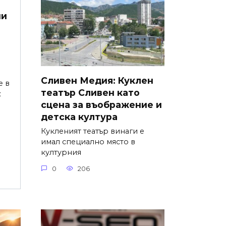
ни
Сливен Медия: Куклен
е в
театър Сливен като
к
сцена за въображение и
детска култура
Кукленият театър винаги е
имал специално място в
културния
0
206