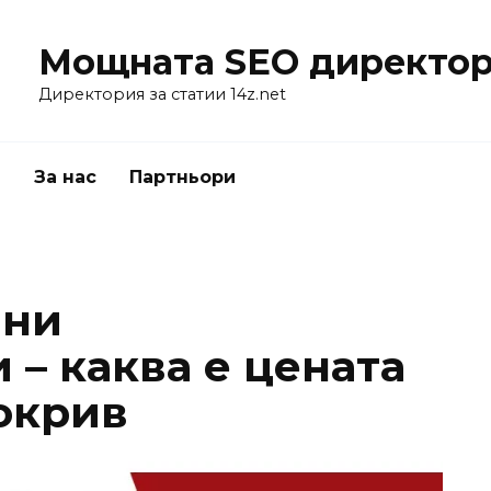
Мощната SEO директор
Директория за статии 14z.net
я
За нас
Партньори
вни
– каква е цената
покрив