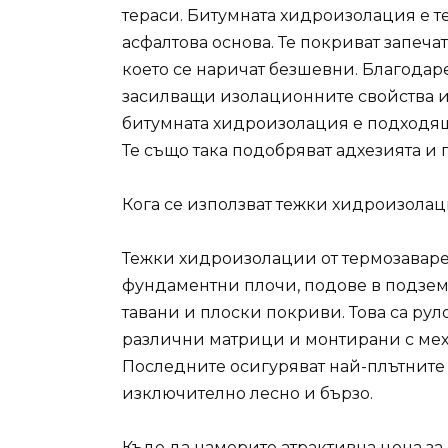
тераси. Битумната хидроизолация е 
асфалтова основа. Те покриват запеча
което се наричат безшевни. Благодар
засилващи изолационните свойства и 
битумната хидроизолация е подходящ
Те също така подобряват адхезията и 
Кога се използват тежки хидроизола
Тежки хидроизолации от термозаваре
фундаментни плочи, подове в подземн
тавани и плоски покриви. Това са ру
различни матрици и монтирани с ме
Последните осигуряват най-плътните 
изключително лесно и бързо.
Къде да намерите атрактивна цена за