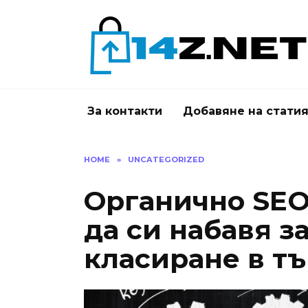
Skip
to
content
За контакти
Добавяне на стати
HOME
»
UNCATEGORIZED
Органично SEO
да си набавя з
класиране в т