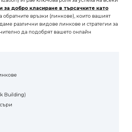
ization) играе ключова роля за успеха на всеки
и за добро класиране в търсачките като
на обратните връзки (линкове), които вашият
ледаме различни видове линкове и стратегии за
ачително да подобрят вашето онлайн
Линкове
k Building)
нсъри