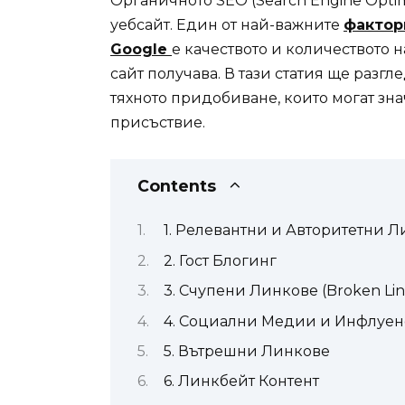
Органичното SEO (Search Engine Optim
уебсайт. Един от най-важните
фактор
Google
е качеството и количеството 
сайт получава. В тази статия ще разг
тяхното придобиване, които могат зн
присъствие.
Contents
1. Релевантни и Авторитетни 
2. Гост Блогинг
3. Счупени Линкове (Broken Lin
4. Социални Медии и Инфлуе
5. Вътрешни Линкове
6. Линкбейт Контент