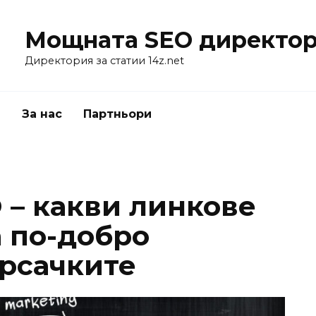
Мощната SEO директор
Директория за статии 14z.net
я
За нас
Партньори
 – какви линкове
а по-добро
ърсачките