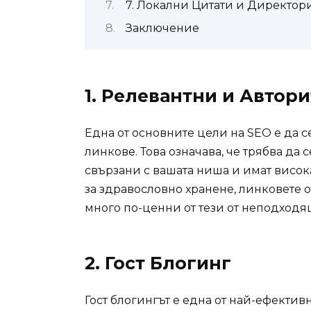
7. Локални Цитати и Директор
Заключение
1.
Релевантни и Автори
Една от основните цели на SEO е да 
линкове. Това означава, че трябва да 
свързани с вашата ниша и имат висок
за здравословно хранене, линковете 
много по-ценни от тези от неподходя
2.
Гост Блогинг
Гост блогингът е една от най-ефекти