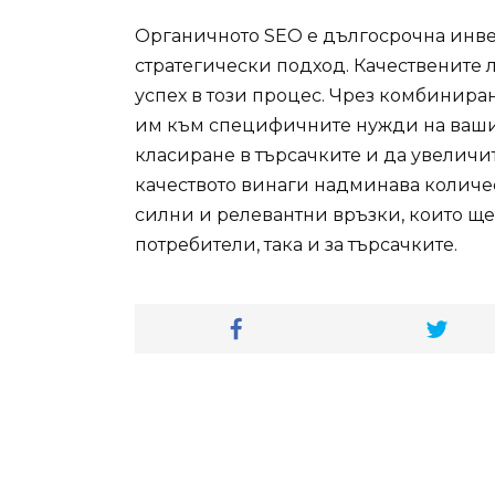
Органичното SEO е дългосрочна инвес
стратегически подход. Качествените 
успех в този процес. Чрез комбинира
им към специфичните нужди на вашия
класиране в търсачките и да увеличит
качеството винаги надминава количес
силни и релевантни връзки, които ще 
потребители, така и за търсачките.