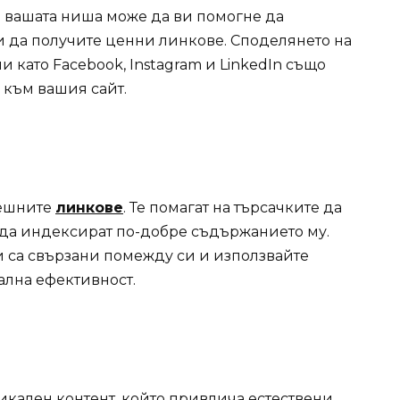
 вашата ниша може да ви помогне да
и да получите ценни линкове. Споделянето на
като Facebook, Instagram и LinkedIn също
 към вашия сайт.
решните
линкове
. Те помагат на търсачките да
и да индексират по-добре съдържанието му.
и са свързани помежду си и използвайте
ална ефективност.
икален контент, който привлича естествени