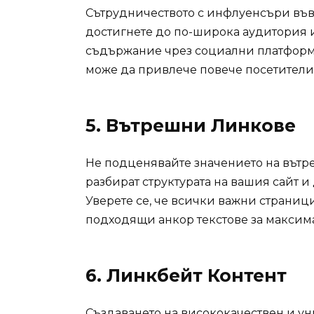
Сътрудничеството с инфлуенсъри във
достигнете до по-широка аудитория 
съдържание чрез социални платформи 
може да привлече повече посетители
5.
Вътрешни Линкове
Не подценявайте значението на вът
разбират структурата на вашия сайт 
Уверете се, че всички важни страниц
подходящи анкор текстове за максим
6.
Линкбейт Контент
Създаването на висококачествен и ун