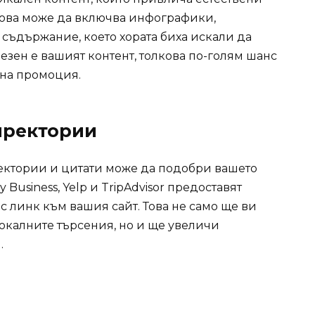
 Това може да включва инфографики,
 съдържание, което хората биха искали да
езен е вашият контент, толкова по-голям шанс
вна промоция.
иректории
ектории и цитати може да подобри вашето
Business, Yelp и TripAdvisor предоставят
с линк към вашия сайт. Това не само ще ви
локалните търсения, но и ще увеличи
.