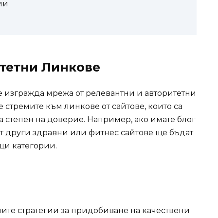
ии
тетни Линкове
се изгражда мрежа от релевантни и авторитетни
се стремите към линкове от сайтове, които са
а степен на доверие. Например, ако имате блог
от други здравни или фитнес сайтове ще бъдат
щи категории.
вните стратегии за придобиване на качествени