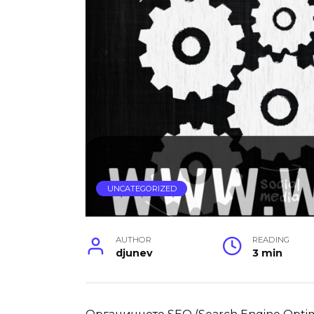
UNCATEGORIZED
AUTHOR
READING
djunev
3 min