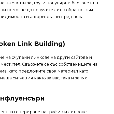
не на статии за други популярни блогове във
е ви помогне да получите линк обратно към
 видимостта и авторитета ви пред нова
ken Link Building)
е на счупени линкове на други сайтове и
аместител. Свържете се със собствениците на
ема, като предложите своя материал като
вша ситуация както за вас, така и за тях.
Инфлуенсъри
нт за генериране на трафик и линкове.