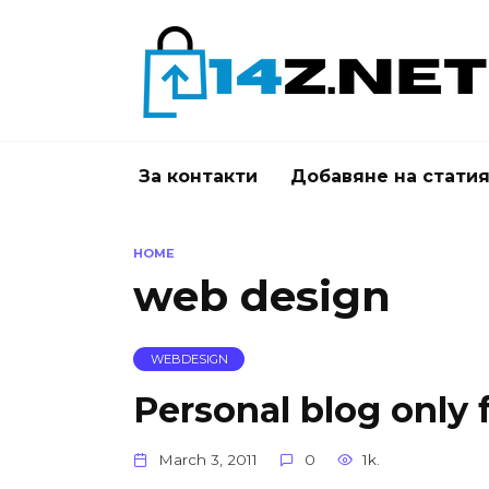
Skip
to
content
За контакти
Добавяне на стати
HOME
web design
WEBDESIGN
Personal blog only 
March 3, 2011
0
1k.