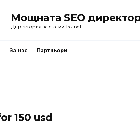
Мощната SEO директор
Директория за статии 14z.net
я
За нас
Партньори
for 150 usd