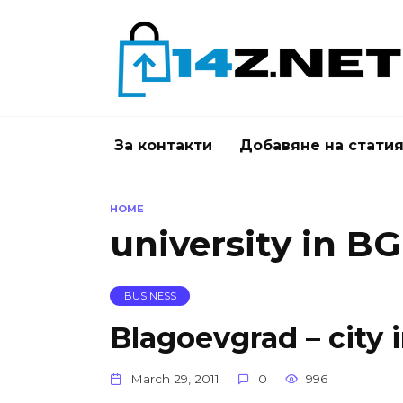
Skip
to
content
За контакти
Добавяне на стати
HOME
university in BG
BUSINESS
Blagoevgrad – city 
March 29, 2011
0
996