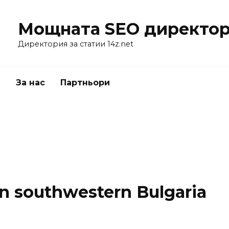
Мощната SEO директор
Директория за статии 14z.net
я
За нас
Партньори
in southwestern Bulgaria