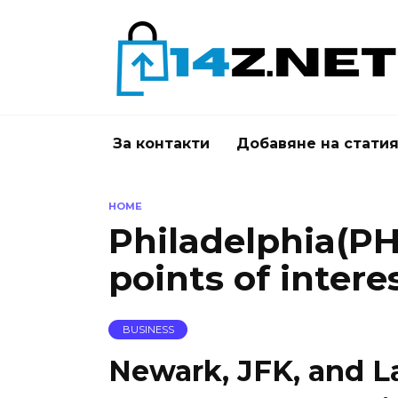
Skip
to
content
За контакти
Добавяне на стати
HOME
Philadelphia(P
points of intere
BUSINESS
Newark, JFK, and L