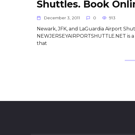
Shuttles. Book Onli
December 3, 2011
0
913
Newark, JFK, and LaGuardia Airport Shut
NEWJERSEYAIRPORTSHUTTLE.NET is a Wes
that