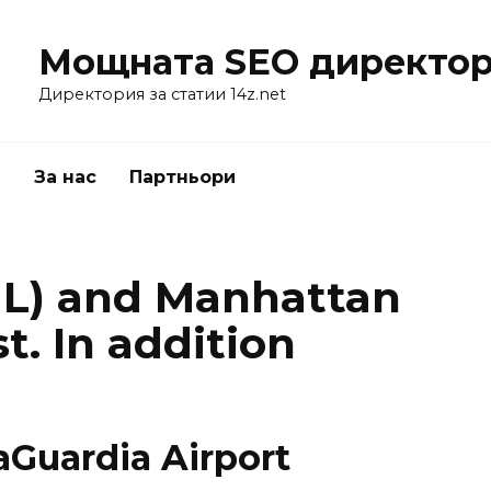
Мощната SEO директор
Директория за статии 14z.net
я
За нас
Партньори
HL) and Manhattan
st. In addition
aGuardia Airport