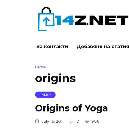
Skip
to
content
За контакти
Добавяне на стати
HOME
origins
FAMILY
Origins of Yoga
July 16, 2011
0
906