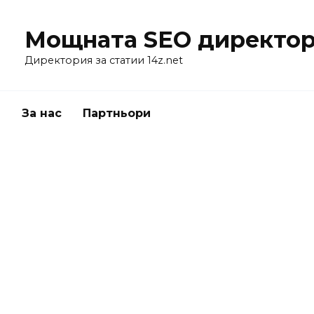
Мощната SEO директор
Директория за статии 14z.net
я
За нас
Партньори