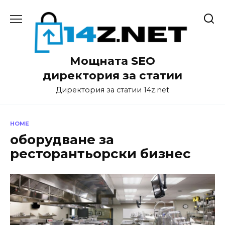
Skip
to
content
Мощната SEO
директория за статии
Директория за статии 14z.net
HOME
оборудване за
ресторантьорски бизнес