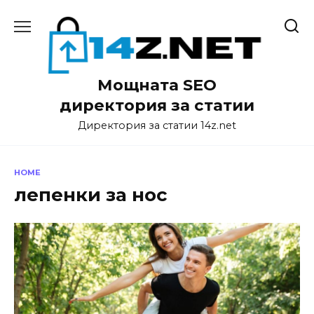
Skip
to
content
Мощната SEO
директория за статии
Директория за статии 14z.net
HOME
лепенки за нос