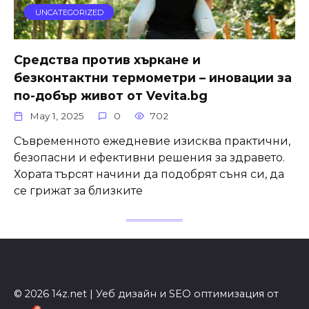
UNCATEGORIZED
Средства против хъркане и
безконтактни термометри – иновации за
по-добър живот от Vevita.bg
May 1, 2025
0
702
Съвременното ежедневие изисква практични,
безопасни и ефективни решения за здравето.
Хората търсят начини да подобрят съня си, да
се грижат за близките
© 2026 14z.net | Уеб дизайн и SEO оптимизация от