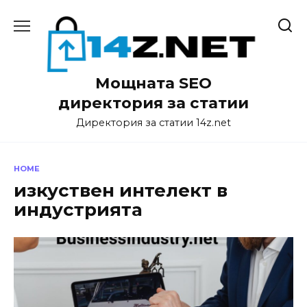
Skip
to
content
Мощната SEO
директория за статии
Директория за статии 14z.net
HOME
изкуствен интелект в
индустрията