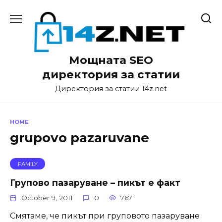
Skip
to
content
Мощната SEO
директория за статии
Директория за статии 14z.net
HOME
grupovo pazaruvane
FAMILY
Групово пазаруване – пикът е факт
October 9, 2011
0
767
Смятаме, че пикът при груповото пазаруване