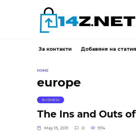
Skip
to
content
За контакти
Добавяне на стати
HOME
europe
BUSINESS
The Ins and Outs of
May 15, 2011
0
974