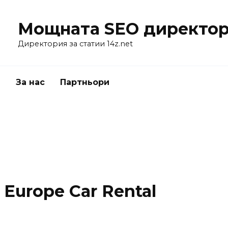
Мощната SEO директор
Директория за статии 14z.net
я
За нас
Партньори
 Europe Car Rental