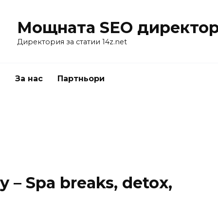
Мощната SEO директор
Директория за статии 14z.net
я
За нас
Партньори
 – Spa breaks, detox,