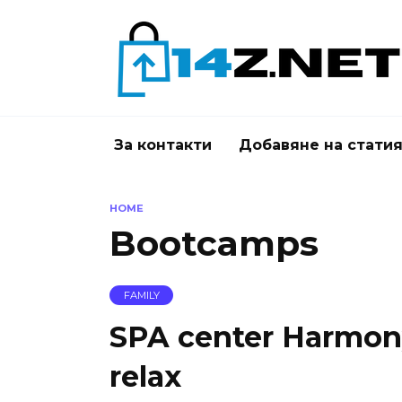
Skip
to
content
За контакти
Добавяне на стати
HOME
Bootcamps
FAMILY
SPA center Harmony
relax