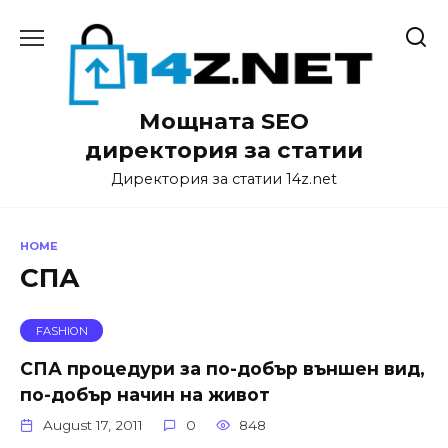
Skip
to
content
Мощната SEO
директория за статии
Директория за статии 14z.net
HOME
СПА
FASHION
СПА процедури за по-добър външен вид,
по-добър начин на живот
August 17, 2011
0
848