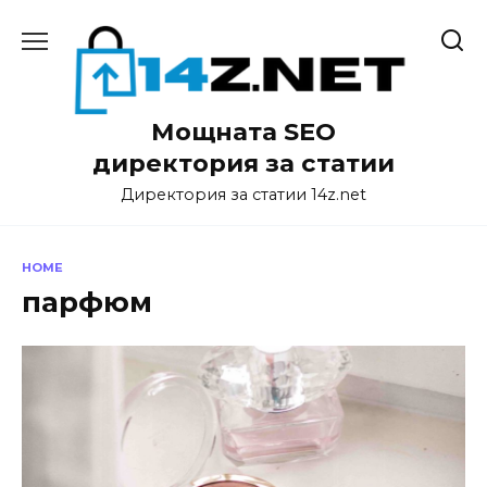
Skip
to
content
Мощната SEO
директория за статии
Директория за статии 14z.net
HOME
парфюм