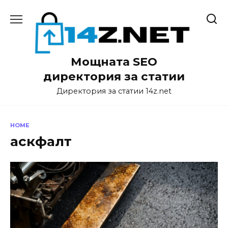
Skip
to
content
Мощната SEO
директория за статии
Директория за статии 14z.net
HOME
аскфалт