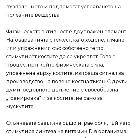
възпалението и подпомагат усвояването на
полезните вещества.
Физическата активност е друг важен елемент.
Натоварванията с тежест, като ходене, тичане
или упражнения със собствено тегло,
стимулират костите да се укрепват. Това е
процес, при който физическата сила,
упражнена върху костите, изпраща сигнал за
производство на повече костна тъкан. С други
думи, редовното движение е своеобразна
„тренировка“ и за костите, не само за
мускулите.
Слънчевата светлина също играе роля, тъй като
стимулира синтеза на витамин D в организма.