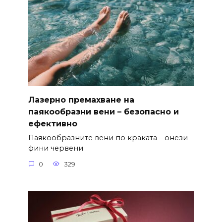
Лазерно премахване на
паякообразни вени – безопасно и
ефективно
Паякообразните вени по краката – онези
фини червени
0
329