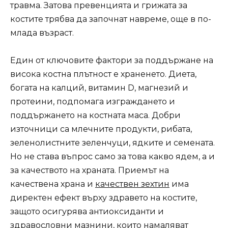
травма. Затова превенцията и грижата за
костите трябва да започнат навреме, още в по-
млада възраст.
Един от ключовите фактори за поддържане на
висока костна плътност е храненето. Диета,
богата на калций, витамин D, магнезий и
протеини, подпомага изграждането и
поддържането на костната маса. Добри
източници са млечните продукти, рибата,
зеленолистните зеленчуци, ядките и семената.
Но не става въпрос само за това какво ядем, а и
за качеството на храната. Приемът на
качествена храна и
качествен зехтин
има
директен ефект върху здравето на костите,
защото осигурява антиоксиданти и
здравословни мазнини, които намаляват