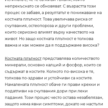
непрекъснато се обновяват. С възрастта този
процес се забавя, а резултатът е понижаване на
костната плътност. Това увеличава риска от
счупвания, остеопороза и други проблеми,
които сериозно влияят върху качеството на
живот. Но защо костната плътност е толкова
важна и как можем да я поддържаме висока?
Костната плътност
представлява количеството
минерали, основно калций и фосфор, които се
съдържат в костите. Колкото по-висока е тя,
толкова по-здрави и устойчиви са костите.
Намалената плътност обаче ги прави крехки и
податливи на счупвания дори при леки
падания. Този процес често остава незабелязан,
защото няма явни симптоми, докато не настъпи