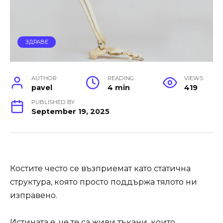
ЗДРАВЕ
AUTHOR
READING
VIEWS
pavel
4 min
419
PUBLISHED BY
September 19, 2025
Костите често се възприемат като статична
структура, която просто поддържа тялото ни
изправено.
Истината е, че те са живи тъкани, които