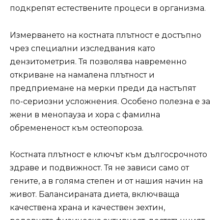
подкрепят естествените процеси в организма.
Измерването на костната плътност е достъпно
чрез специални изследвания като
дензитометрия. Тя позволява навременно
откриване на намалена плътност и
предприемане на мерки преди да настъпят
по-сериозни усложнения. Особено полезна е за
жени в менопауза и хора с фамилна
обремененост към остеопороза.
Костната плътност е ключът към дългосрочното
здраве и подвижност. Тя не зависи само от
гените, а в голяма степен и от нашия начин на
живот. Балансираната диета, включваща
качествена храна и качествен зехтин,