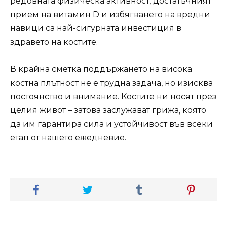
редовната физическа активност, достатъчният
прием на витамин D и избягването на вредни
навици са най-сигурната инвестиция в
здравето на костите.
В крайна сметка поддържането на висока
костна плътност не е трудна задача, но изисква
постоянство и внимание. Костите ни носят през
целия живот – затова заслужават грижа, която
да им гарантира сила и устойчивост във всеки
етап от нашето ежедневие.