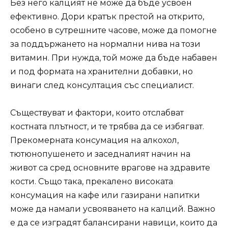
Без него калцият не може да бъде усвоен
ефективно. Дори кратък престой на открито,
особено в сутрешните часове, може да помогне
за поддържането на нормални нива на този
витамин. При нужда, той може да бъде набавен
и под формата на хранителни добавки, но
винаги след консултация със специалист.
Съществуват и фактори, които отслабват
костната плътност, и те трябва да се избягват.
Прекомерната консумация на алкохол,
тютюнопушенето и заседналият начин на
живот са сред основните врагове на здравите
кости. Също така, прекалено високата
консумация на кафе или газирани напитки
може да намали усвояването на калций. Важно
е да се изградят балансирани навици, които да