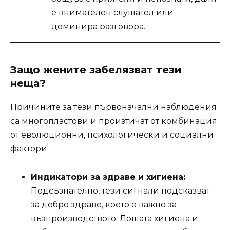
е внимателен слушател или
доминира разговора.
Защо жените забелязват тези
неща?
Причините за тези първоначални наблюдения
са многопластови и произтичат от комбинация
от еволюционни, психологически и социални
фактори:
Индикатори за здраве и хигиена:
Подсъзнателно, тези сигнали подсказват
за добро здраве, което е важно за
възпроизводството. Лошата хигиена и