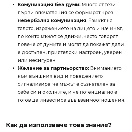
Комуникация без думи:
Много от тези
първи впечатления се формират чрез
невербална комуникация
. Езикът на
тялото, изражението на лицето и начинът,
по който мъжът се движи, често говорят
повече от думите и могат да покажат дали
е достъпен, приятелски настроен, уверен
или несигурен.
Желание за партньорство:
Вниманието
към външния вид и поведението
сигнализира, че мъжът е съзнателен за
себе си и околните, и че потенциално е
готов да инвестира във взаимоотношения.
Как да използваме това знание?