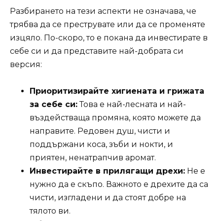
Разбирането на тези аспекти не означава, че
трябва да се преструвате или да се променяте
изцяло. По-скоро, то е покана да инвестирате в
себе си и да представите най-добрата си
версия:
Приоритизирайте хигиената и грижата
за себе си:
Това е най-лесната и най-
въздействаща промяна, която можете да
направите. Редовен душ, чисти и
поддържани коса, зъби и нокти, и
приятен, ненатрапчив аромат.
Инвестирайте в прилягащи дрехи:
Не е
нужно да е скъпо. Важното е дрехите да са
чисти, изгладени и да стоят добре на
тялото ви.