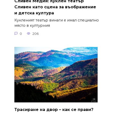
Сливен Медия: Куклен театър
Сливен като сцена за въображение
и детска култура
Кукленият театър винаги е имал специално
място в културния
0
206
Трасиране на двор – как се прави?