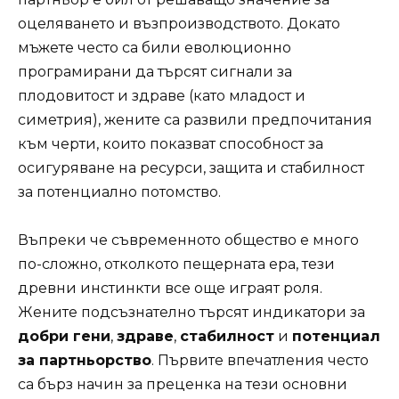
оцеляването и възпроизводството. Докато
мъжете често са били еволюционно
програмирани да търсят сигнали за
плодовитост и здраве (като младост и
симетрия), жените са развили предпочитания
към черти, които показват способност за
осигуряване на ресурси, защита и стабилност
за потенциално потомство.
Въпреки че съвременното общество е много
по-сложно, отколкото пещерната ера, тези
древни инстинкти все още играят роля.
Жените подсъзнателно търсят индикатори за
добри гени
,
здраве
,
стабилност
и
потенциал
за партньорство
. Първите впечатления често
са бърз начин за преценка на тези основни