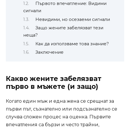
Първото впечатление: Видими
сигнали
Невидими, но осезаеми сигнали
Защо жените забелязват тези
неща?
Как да използваме това знание?
Заключение
Какво жените забелязват
първо в мъжете (и защо)
Когато един мъж и една жена се срещнат за
първи път, съзнателно или подсъзнателно се
случва сложен процес на оценка. Първите
впечатления са бързи и често трайни,