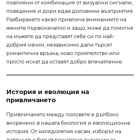
повлияни от комбинация от визуални сигнали,
поведение и дори едва доловими възприятия.
Разбирането какво привлича вниманието на
жените първоначално и защо, може да помогне
на мъжете да представят себе си по най-
добрия начин, независимо дали търсят
романтична връзка, ново приятелство или
просто искат да оставят добро впечатление.
История и еволюция на
привличането
Привличането между половете е дълбоко
вкоренено в нашата биология и еволюционна
история. От хилядолетия насам, изборът на
партньор е бил от решаващо значение за