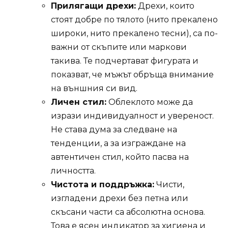
Прилягащи дрехи:
Дрехи, които
стоят добре по тялото (нито прекалено
широки, нито прекалено тесни), са по-
важни от скъпите или маркови
такива. Те подчертават фигурата и
показват, че мъжът обръща внимание
на външния си вид.
Личен стил:
Облеклото може да
изрази индивидуалност и увереност.
Не става дума за следване на
тенденции, а за изграждане на
автентичен стил, който пасва на
личността.
Чистота и поддръжка:
Чисти,
изгладени дрехи без петна или
скъсани части са абсолютна основа.
Това е ясен индикатор за хигиена и