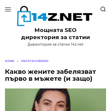
Skip
to
content
Мощната SEO
директория за статии
Директория за статии 14z.net
HOME
»
UNCATEGORIZED
Какво жените забелязват
първо в мъжете (и защо)