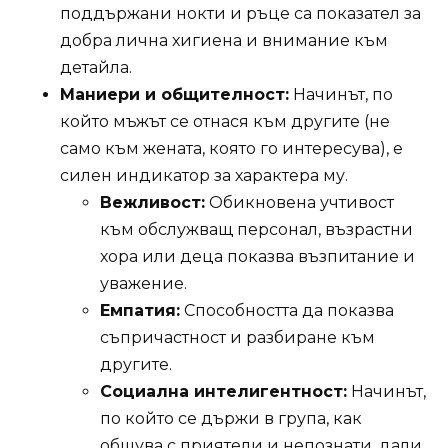
поддържани нокти и ръце са показател за
добра лична хигиена и внимание към
детайла.
Маниери и общителност:
Начинът, по
който мъжът се отнася към другите (не
само към жената, която го интересува), е
силен индикатор за характера му.
Вежливост:
Обикновена учтивост
към обслужващ персонал, възрастни
хора или деца показва възпитание и
уважение.
Емпатия:
Способността да показва
съпричастност и разбиране към
другите.
Социална интелигентност:
Начинът,
по който се държи в група, как
общува с приятели и непознати, дали