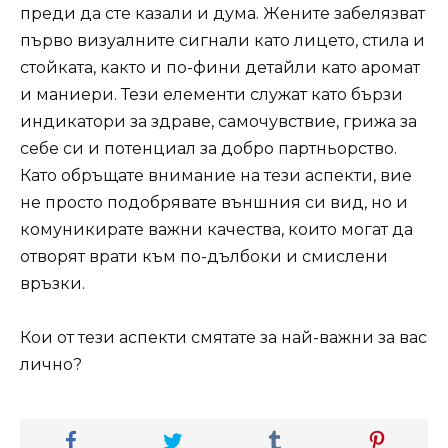
преди да сте казали и дума. Жените забелязват
първо визуалните сигнали като лицето, стила и
стойката, както и по-фини детайли като аромат
и маниери. Тези елементи служат като бързи
индикатори за здраве, самочувствие, грижа за
себе си и потенциал за добро партньорство.
Като обръщате внимание на тези аспекти, вие
не просто подобрявате външния си вид, но и
комуникирате важни качества, които могат да
отворят врати към по-дълбоки и смислени
връзки.
Кои от тези аспекти смятате за най-важни за вас
лично?