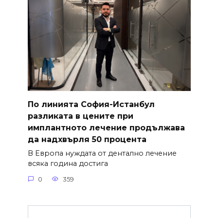
По линията София-Истанбул
разликата в цените при
имплантното лечение продължава
да надхвърля 50 процента
В Европа нуждата от дентално лечение
всяка година достига
0
359