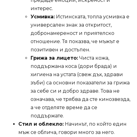
предаде емоции, искреност и
интерес.
Усмивка:
Истинската, топла усмивка е
универсален знак за откритост,
добронамереност и приятелско
отношение. Тя показва, че мъжът е
позитивен и достъпен.
Грижа за лицето:
Чиста кожа,
поддържана коса (дори брада) и
хигиена на устата (свеж дъх, здрави
зъби) са основни показатели за грижа
за себе си и добро здраве. Това не
означава, че трябва да сте кинозвезда,
а че отделяте време да се
поддържате.
Стил и облекло:
Начинът, по който един
мъж се облича, говори много за него.