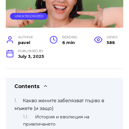
UNCATEGORIZED
AUTHOR
READING
VIEWS
pavel
6 min
586
PUBLISHED BY
July 3, 2025
Contents
Какво жените забелязват първо в
мъжете (и защо)
История и еволюция на
привличането