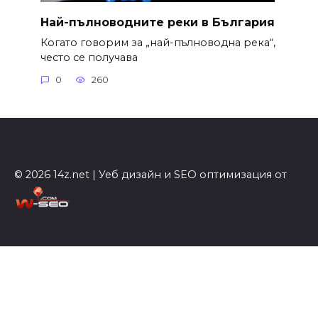
Най-пълноводните реки в България
Когато говорим за „най-пълноводна река“,
често се получава
0
260
© 2026 14z.net | Уеб дизайн и SEO оптимизация от