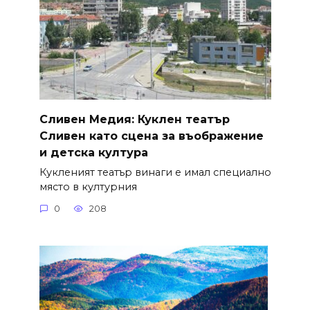
Сливен Медия: Куклен театър
Сливен като сцена за въображение
и детска култура
Кукленият театър винаги е имал специално
място в културния
0
208