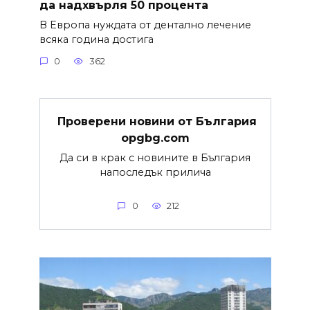
да надхвърля 50 процента
В Европа нуждата от дентално лечение
всяка година достига
0
362
Проверени новини от България
opgbg.com
Да си в крак с новините в България
напоследък прилича
0
212