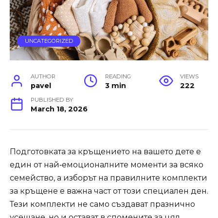
UNCATEGORIZED
AUTHOR
READING
VIEWS
pavel
3 min
222
PUBLISHED BY
March 18, 2026
Подготовката за кръщението на вашето дете е
един от най‑емоционалните моменти за всяко
семейство, а изборът на правилните комплекти
за кръщене е важна част от този специален ден.
Тези комплекти не само създават празнично
усещане, но и остават в спомените за цял