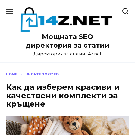
Skip
to
content
Мощната SEO
директория за статии
Директория за статии 14z.net
HOME
»
UNCATEGORIZED
Как да изберем красиви и
качествени комплекти за
кръщене