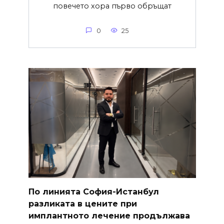
повечето хора първо обръщат
0
25
По линията София-Истанбул
разликата в цените при
имплантното лечение продължава