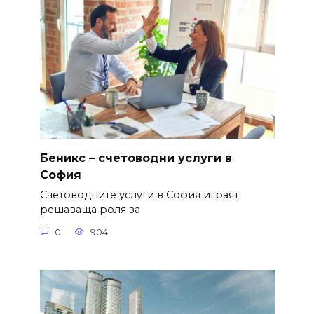
Беникс – счетоводни услуги в
София
Счетоводните услуги в София играят
решаваща роля за
0
904