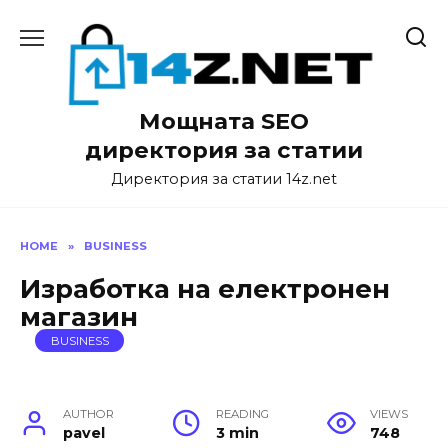
Skip
to
content
Мощната SEO
директория за статии
Директория за статии 14z.net
HOME
»
BUSINESS
Изработка на електронен
магазин
BUSINESS
AUTHOR
READING
VIEWS
pavel
3 min
748