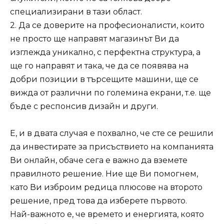
специализирани в тази област.
2. Да се доверите на професионалисти, които
не просто ще направят магазинът Ви да
изглежда уникално, с перфектна структура, а
ще го направят и така, че да се появява на
добри позиции в търсещите машини, ще се
вижда от различни по големина екрани, т.е. ще
бъде с респонсив дизайн и други.
Е, и в двата случая е похвално, че сте се решили
да инвестирате за присъствието на компанията
Ви онлайн, обаче сега е важно да вземете
правилното решение. Ние ще Ви помогнем,
като Ви изброим редица плюсове на второто
решение, пред това да изберете първото.
Най-важното е, че времето и енергията, която