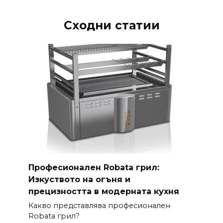
Сходни статии
Професионален Robata грил:
Изкуството на огъня и
прецизността в модерната кухня
Какво представлява професионален
Robata грил?