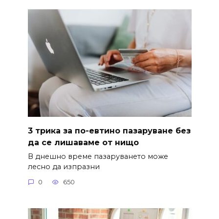
3 трика за по-евтино пазаруване без
да се лишаваме от нищо
В днешно време пазаруването може
лесно да изпразни
0
650