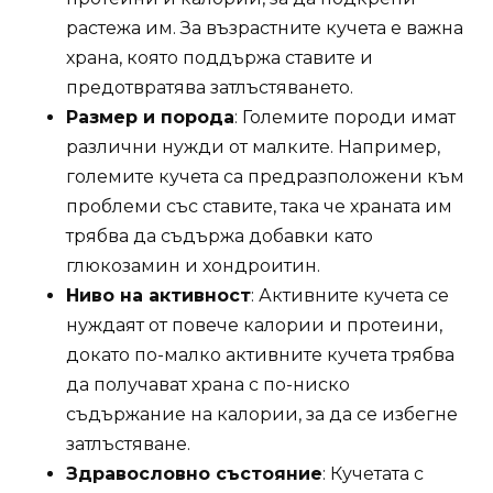
растежа им. За възрастните кучета е важна
храна, която поддържа ставите и
предотвратява затлъстяването.
Размер и порода
: Големите породи имат
различни нужди от малките. Например,
големите кучета са предразположени към
проблеми със ставите, така че храната им
трябва да съдържа добавки като
глюкозамин и хондроитин.
Ниво на активност
: Активните кучета се
нуждаят от повече калории и протеини,
докато по-малко активните кучета трябва
да получават храна с по-ниско
съдържание на калории, за да се избегне
затлъстяване.
Здравословно състояние
: Кучетата с