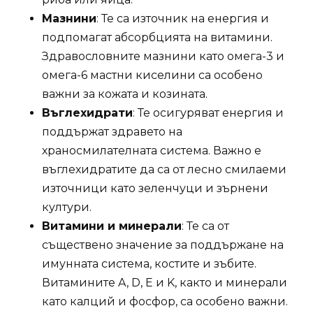
Мазнини
: Те са източник на енергия и
подпомагат абсорбцията на витамини.
Здравословните мазнини като омега-3 и
омега-6 мастни киселини са особено
важни за кожата и козината.
Въглехидрати
: Те осигуряват енергия и
поддържат здравето на
храносмилателната система. Важно е
въглехидратите да са от лесно смилаеми
източници като зеленчуци и зърнени
култури.
Витамини и минерали
: Те са от
съществено значение за поддържане на
имунната система, костите и зъбите.
Витамините A, D, E и K, както и минерали
като калций и фосфор, са особено важни.