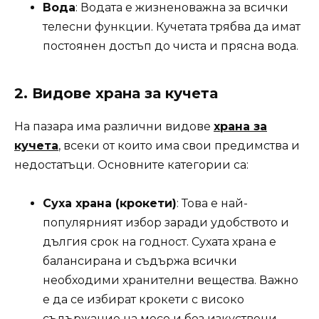
Вода
: Водата е жизненоважна за всички
телесни функции. Кучетата трябва да имат
постоянен достъп до чиста и прясна вода.
2.
Видове храна за кучета
На пазара има различни видове
храна за
кучета
, всеки от които има свои предимства и
недостатъци. Основните категории са:
Суха храна (крокети)
: Това е най-
популярният избор заради удобството и
дългия срок на годност. Сухата храна е
балансирана и съдържа всички
необходими хранителни вещества. Важно
е да се избират крокети с високо
съдържание на месо и без изкуствени