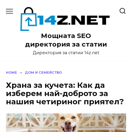
Skip
to
content
Мощната SEO
директория за статии
Директория за статии 14z.net
HOME
»
ДОМ И СЕМЕЙСТВО
Храна за кучета: Как да
изберем най-доброто за
нашия четириног приятел?