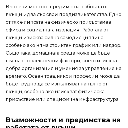
Въпреки многото предимства, работата от
вкъщи идва със свои предизвикателства. Едно
от тях е липсата на физическо присъствиев
офиса и социалната изолация. Работата от
вкъщи изисква силна самодисциплина,
особено ако няма стриктен график или надзор.
Също така, домашната среда може да бъде
пълна с отвлекателни фактори, което изисква
добра организация и умения за управление на
времето. Освен това, някои професии може да
бъде трудно да се изпълняват напълно от
вкъщи, особено ако изискват физическа
присъствие или специфична инфраструктура.
Възможности и предимства на
работата от вкъщи