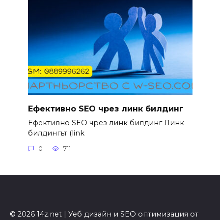
Ефективно SEO чрез линк билдинг
Ефективно SEO чрез линк билдинг Линк
билдингът (link
0
711
© 2026 14z.net | Уеб дизайн и SEO оптимизация от