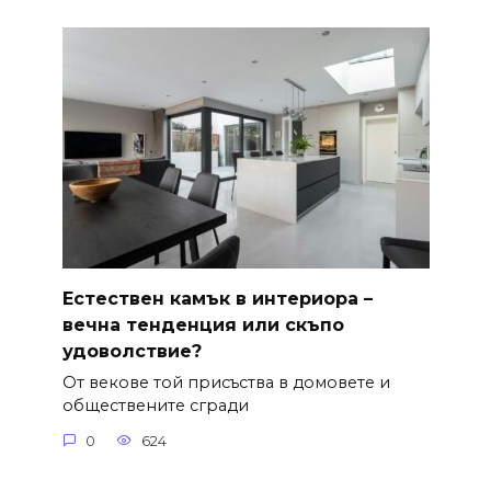
Естествен камък в интериора –
вечна тенденция или скъпо
удоволствие?
От векове той присъства в домовете и
обществените сгради
0
624