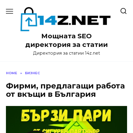
Skip
to
content
Мощната SEO
директория за статии
Директория за статии 14z.net
HOME
»
БИЗНЕС
Фирми, предлагащи работа
от вкъщи в България