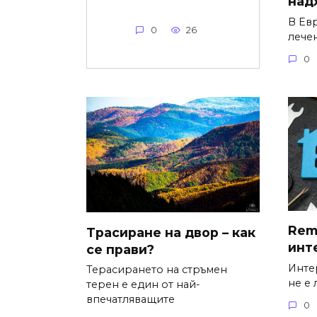
над
В Ев
0
26
лече
0
Remo
Трасиране на двор – как
инт
се прави?
Инте
Терасирането на стръмен
не е 
терен е един от най-
впечатляващите
0