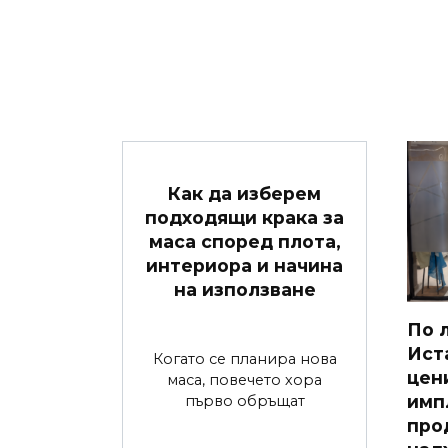
Как да изберем
подходящи крака за
маса според плота,
интериора и начина
на използване
По 
Ист
Когато се планира нова
цен
маса, повечето хора
имп
първо обръщат
про