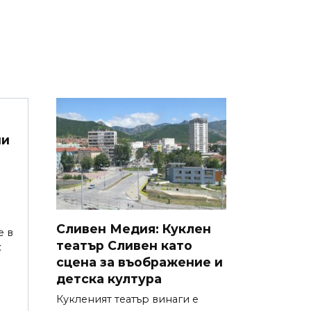
ни
Сливен Медия: Куклен
е в
театър Сливен като
к
сцена за въображение и
детска култура
Кукленият театър винаги е