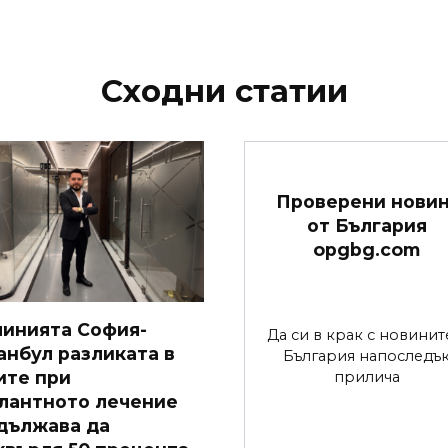
Сходни статии
Проверени нови
от България
opgbg.com
линията София-
Да си в крак с новинит
анбул разликата в
България напоследъ
ите при
прилича
лантното лечение
дължава да