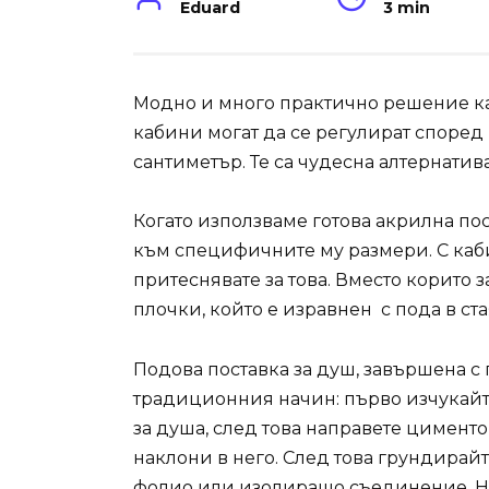
Eduard
3 min
Модно и много практично решение как
кабини могат да се регулират според
сантиметър. Те са чудесна алтернати
Когато използваме готова акрилна по
към специфичните му размери. С каби
притеснявате за това. Вместо корито 
плочки, който е изравнен с пода в ста
Подова поставка за душ, завършена с 
традиционния начин: първо изчукайт
за душа, след това направете цимент
наклони в него. След това грундирай
фолио или изолиращо съединение. Не