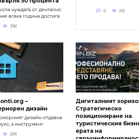
хвърля 50 процента
ропа нуждата от дентално
0
212
ние всяка година достига
362
nti.org –
Дигиталният хоризо
ериорен дизайн
Стратегическо
позициониране на
риорният дизайн отдавна
туристическия бизн
лукс, а инструмент
ерата на
226
свръхинформиранос