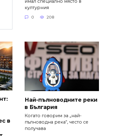
имал специално място в
културния
0
208
нт:
Най-пълноводните реки
в България
Когато говорим за „най-
ес в
пълноводна река“, често се
получава
т