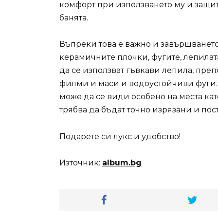
комфорт при използването му и защи
банята.
Въпреки това е важно и завършването н
керамичните плочки, фугите, лепилата 
да се използват гъвкави лепила, пре
филми и маси и водоустойчиви фуги.
може да се види особено на места кат
трябва да бъдат точно изрязани и пос
Подарете си лукс и удобство!
Източник:
album.bg