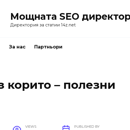
Мощната SEO директор
Директория за статии 14z.net
я
За нас
Партньори
з корито – полезни
VIEWS
PUBLISHED BY