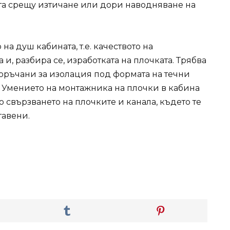
та срещу изтичане или дори наводняване на
а душ кабината, т.е. качеството на
и, разбира се, изработката на плочката. Трябва
поръчани за изолация под формата на течни
 Умението на монтажника на плочки в кабина
о свързването на плочките и канала, където те
тавени.