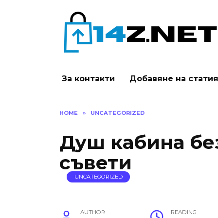
Skip
to
content
За контакти
Добавяне на стати
HOME
»
UNCATEGORIZED
Душ кабина бе
съвети
UNCATEGORIZED
AUTHOR
READING