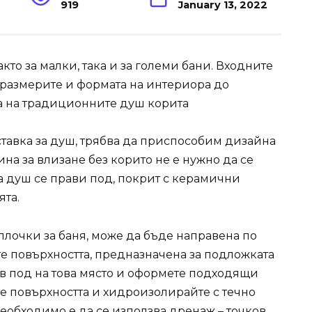
919
January 13, 2022
то за малки, така и за големи бани. Входните
 размерите и формата на интериора до
ва на традиционните душ корита
ставка за душ, трябва да приспособим дизайна
на за влизане без корито не е нужно да се
за душ се прави под, покрит с керамични
ята.
плочки за баня, може да бъде направена по
е повърхността, предназначена за подложката
ов под на това място и оформете подходящи
те повърхността и хидроизолирайте с течно
обходимо е да се използва дренаж – точков