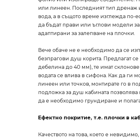
или линеен. Последният тип дренаж и
вода, а в същото време изглежда по-
да бъдат прави или ъглови модели за
адаптирани за залепване на плочки.
Вече обаче не е необходимо да се из
безпрагови душ корита. Предлагат се 
дебелина до 40 мм), те имат склонов
водата се влива в сифона. Как да ги 
линеен или точков, монтирате го в пода
подложка за душ кабината позволява 
да е необходимо грундиране и полаг
Ефектно покритие, т.е. плочки в ка
Качеството на това, което е невидимо,