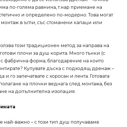
ма по-голяма равнина, т.нар приемане на
естетично и определено по-модерно. Това могат
 монтаж в ъгли, със стоманени капаци или
ползва този традиционен метод за направа на
готови плочи за душ корита. Много тънки (с
е с фабрична форма, благодарение на които
монтирате? Купувате дъска с подходящ дренаж –
 и го запечатвате с хоросан и лента. Готовата
полагане на плочки веднага след монтажа, без
ане на допълнителна изолация.
бината
 е най-важно – с този тип душ получаваме