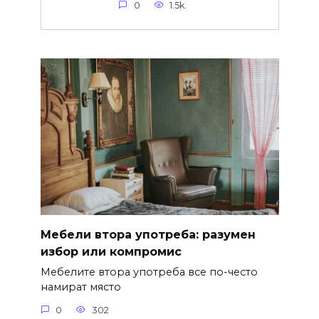
0
1.5k.
Мебели втора употреба: разумен
избор или компромис
Мебелите втора употреба все по-често
намират място
0
302