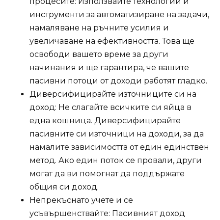
процесите: Използвайте технологии и
инструменти за автоматизиране на задачи,
намаляване на ръчните усилия и
увеличаване на ефективността. Това ще
освободи вашето време за други
начинания и ще гарантира, че вашите
пасивни потоци от доходи работят гладко.
Диверсифицирайте източниците си на
доход: Не слагайте всичките си яйца в
една кошница. Диверсифицирайте
пасивните си източници на доходи, за да
намалите зависимостта от един единствен
метод. Ако един поток се провали, други
могат да ви помогнат да поддържате
общия си доход.
Непрекъснато учете и се
усъвършенствайте: Пасивният доход