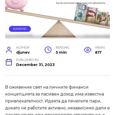
BANKING
AUTHOR
READING
VIEWS
djunev
5 min
817
PUBLISHED BY
December 31, 2023
В оживения свят на личните финанси
концепцията за пасивен доход има известна
привлекателност. Идеята да печелите пари,
докато не работите активно, независимо дали е
докато спите или преследвате страстите си, е