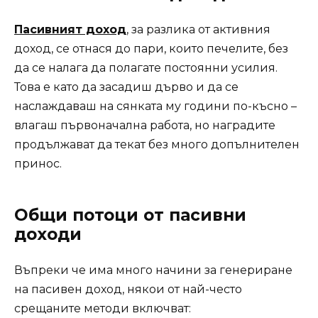
Пасивният доход
, за разлика от активния
доход, се отнася до пари, които печелите, без
да се налага да полагате постоянни усилия.
Това е като да засадиш дърво и да се
наслаждаваш на сянката му години по-късно –
влагаш първоначална работа, но наградите
продължават да текат без много допълнителен
принос.
Общи потоци от пасивни
доходи
Въпреки че има много начини за генериране
на пасивен доход, някои от най-често
срещаните методи включват: