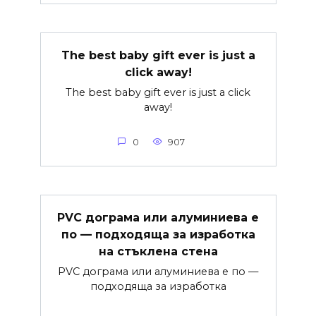
The best baby gift ever is just a
click away!
The best baby gift ever is just a click
away!
0
907
PVC дограма или алуминиева е
по — подходяща за изработка
на стъклена стена
PVC дограма или алуминиева е по —
подходяща за изработка