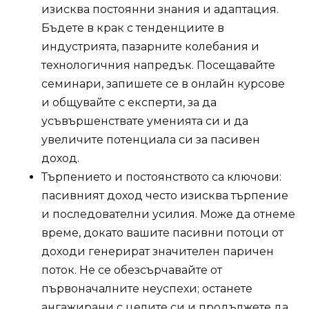
изисква постоянни знания и адаптация.
Бъдете в крак с тенденциите в
индустрията, пазарните колебания и
технологичния напредък. Посещавайте
семинари, запишете се в онлайн курсове
и общувайте с експерти, за да
усъвършенствате уменията си и да
увеличите потенциала си за пасивен
доход.
Търпението и постоянството са ключови:
пасивният доход често изисква търпение
и последователни усилия. Може да отнеме
време, докато вашите пасивни потоци от
доходи генерират значителен паричен
поток. Не се обезсърчавайте от
първоначалните неуспехи; останете
ангажирани с целите си и продължете да