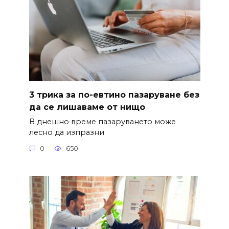
3 трика за по-евтино пазаруване без
да се лишаваме от нищо
В днешно време пазаруването може
лесно да изпразни
0
650