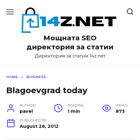
Skip
to
content
Мощната SEO
директория за статии
Директория за статии 14z.net
HOME
»
BUSINESS
Blagoevgrad today
AUTHOR
READING
VIEWS
pavel
1 min
873
PUBLISHED BY
August 26, 2012