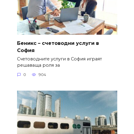
Беникс – счетоводни услуги в
София
Счетоводните услуги в София играят
решаваща роля за
0
904