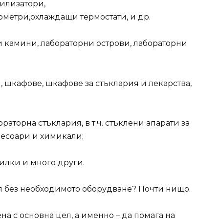
рилизатори,
ометри,охлаждащи термостати, и др.
и камини, лабораторни острови, лабораторни
, шкафове, шкафове за стъклария и лекарства,
раторна стъклария, в т.ч. стъклени апарати за
сесоари и химикали;
тилки и много други.
я без необходимото оборудване? Почти нищо.
а с основна цел, а именно – да помага на