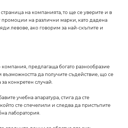
траница на компанията, то ще се уверите и в
 промоции на различни марки, като дадена
яди левове, ако говорим за най-скъпите и
– компания, предлагаща богато разнообразие
 и възможността да получите съдействие, що се
 за конкретен случай.
авите учебна апаратура, стига да сте
 който сте спечелили и следва да пристъпите
бна лаборатория.