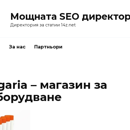
Мощната SEO директор
Директория за статии 14z.net
я
За нас
Партньори
aria – магазин за
борудване