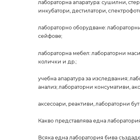
лабораторна апаратура: сушилни, сте
инкубатори, дестилатори, спектрофот
лабораторно оборудване: лабораторн
сейфове;
лабораторна мебел: лабораторни маси
колички и др.;
учебна апаратура за изследвания; лабо
анализ; лабораторни консумативи, ак
аксесоари, реактиви, лабораторни бу
Какво представлява една лаборатори
Всяка една лаборатория бива създаден