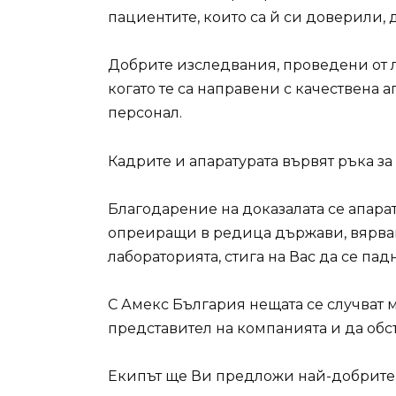
пациентите, които са й си доверили, 
Добрите изследвания, проведени от ла
когато те са направени с качествена 
персонал.
Кадрите и апаратурата вървят ръка за 
Благодарение на доказалата се апара
опреиращи в редица държави, вярвам
лабораторията, стига на Вас да се пад
С Амекс България нещата се случват м
представител на компанията и да об
Екипът ще Ви предложи най-добрите 