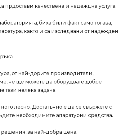
да прдостави качествена и надеждна услуга.
бораторията, биха били факт само тогава,
апаратура, както и са изследвани от надежден
ръка.
тура, от най-дорите производители,
е, че ще можете да оборудвате добре
не тази нелека задача.
ного лесно. Достатъчно е да се свържете с
съдите необходимите апаратурни средства.
решения, за най-добра цена.