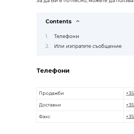
За да Ви е по-лесно, можете да ползва
Contents
Телефони
Или изпратете съобщение
Телефони
Продажби
+35
Доставки
+35
Факс
+35