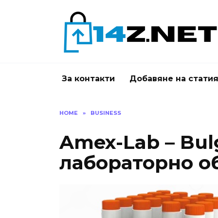
Skip
to
content
За контакти
Добавяне на стати
HOME
»
BUSINESS
Amex-Lab – Bulg
лабораторно о