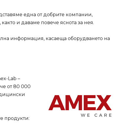
едставяме една от добрите компании,
както и даваме повече яснота за нея.
ълна информация, касаеща оборудването на
ex-Lab –
че от 80 000
едицински
е продукти: