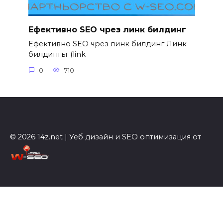
Ефективно SEO чрез линк билдинг
Ефективно SEO чрез линк билдинг Линк
билдингът (link
0
710
© 2026 14z.net | Уеб дизайн и SEO оптимизация от