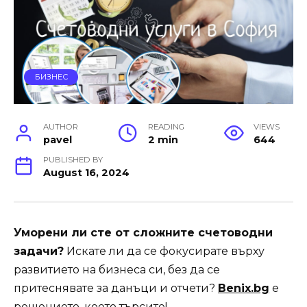
БИЗНЕС
AUTHOR
READING
VIEWS
pavel
2 min
644
PUBLISHED BY
August 16, 2024
Уморени ли сте от сложните счетоводни
задачи?
Искате ли да се фокусирате върху
развитието на бизнеса си, без да се
притеснявате за данъци и отчети?
Benix.bg
е
решението, което търсите!