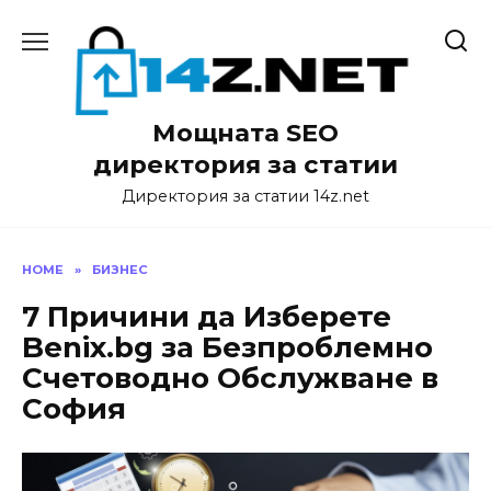
Skip
to
content
Мощната SEO
директория за статии
Директория за статии 14z.net
HOME
»
БИЗНЕС
7 Причини да Изберете
Benix.bg за Безпроблемно
Счетоводно Обслужване в
София