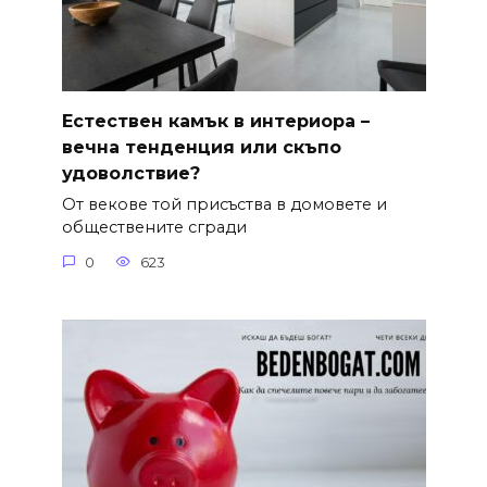
Естествен камък в интериора –
вечна тенденция или скъпо
удоволствие?
От векове той присъства в домовете и
обществените сгради
0
623