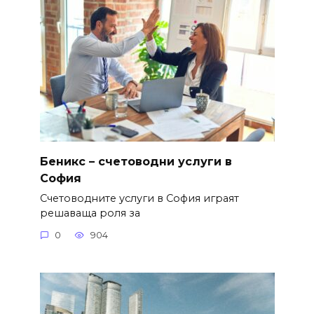
Беникс – счетоводни услуги в
София
Счетоводните услуги в София играят
решаваща роля за
0
904