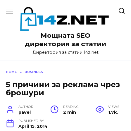
Skip
to
content
Мощната SEO
директория за статии
Директория за статии 14z.net
HOME
»
BUSINESS
5 причини за реклама чрез
брошури
AUTHOR
READING
VIEWS
pavel
2 min
1.7k.
PUBLISHED BY
April 15, 2014