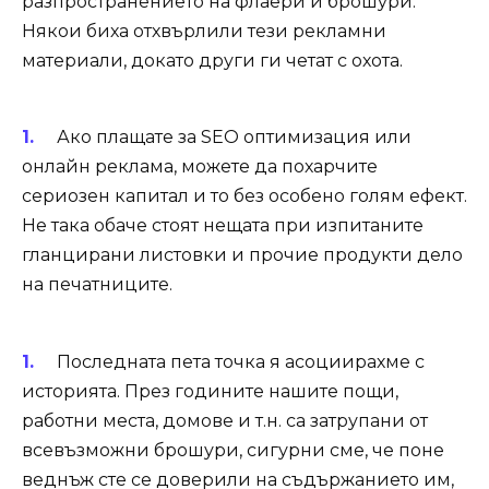
разпространението на флаери и брошури.
Някои биха отхвърлили тези рекламни
материали, докато други ги четат с охота.
Ако плащате за SEO оптимизация или
онлайн реклама, можете да похарчите
сериозен капитал и то без особено голям ефект.
Не така обаче стоят нещата при изпитаните
гланцирани листовки и прочие продукти дело
на печатниците.
Последната пета точка я асоциирахме с
историята. През годините нашите пощи,
работни места, домове и т.н. са затрупани от
всевъзможни брошури, сигурни сме, че поне
веднъж сте се доверили на съдържанието им,