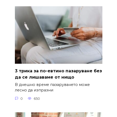
3 трика за по-евтино пазаруване без
да се лишаваме от нищо
В днешно време пазаруването може
лесно да изпразни
0
650