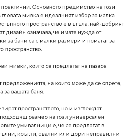
 практични. Основното предимство на този
Ъгловата мивка е идеалният избор за малка
достъпното пространство е в ъгъла, най-добрият
т дизайн означава, че имате нужда от
и за бани са с малки размери и помагат за
о пространство.
ви мивки, които се предлагат на пазара.
 предложенията, на които може да се спрете,
а за вашата баня.
ират пространството, но и изглеждат
е подходящ размер на този универсален
овите умивалници е, че се предлагат в
гълни, кръгли, овални или дори неправилни.