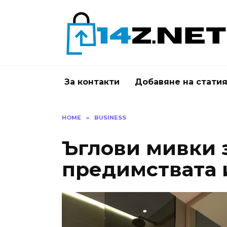
Skip
to
content
За контакти
Добавяне на стати
HOME
»
BUSINESS
Ъглови мивки з
предимствата 