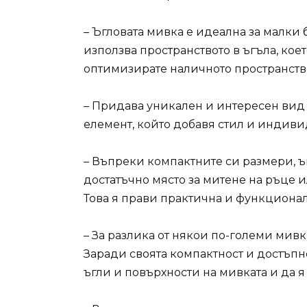
– Ъгловата мивка е идеална за малки 
използва пространството в ъгъла, кое
оптимизирате наличното пространство
– Придава уникален и интересен вид 
елемент, който добавя стил и индиви
– Въпреки компактните си размери, 
достатъчно място за митене на ръце 
Това я прави практична и функционал
– За разлика от някои по-големи мивки
Заради своята компактност и достъпн
ъгли и повърхности на мивката и да 