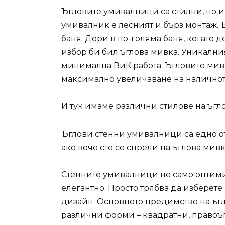
Ъгловите умивалници са стилни, но и
умивалник е лесният и бърз монтаж. 
баня. Дори в по-голяма баня, когато 
избор би бил ъглова мивка. Уникалния
минимална ВиК работа. Ъгловите мивк
максимално увеличаване на наличнот
И тук имаме различни стилове на ъгло
Ъглови стенни умивалници са едно от
ако вече сте се спрели на ъглова мивк
Стенните умивалници не само оптимиз
елегантно. Просто трябва да изберет
дизайн. Основното предимство на ъгл
различни форми – квадратни, правоъ