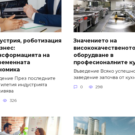
устрия, роботизация
Значението на
знес:
висококачественот
нсформацията на
оборудване в
ременната
професионалните к
номика
Въведение Всяко успешн
заведение започва от кухн
дение През последните
тилетия индустрията
0
298
ивява
326