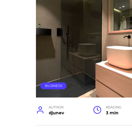
BUSINESS
AUTHOR
READING
djunev
3 min