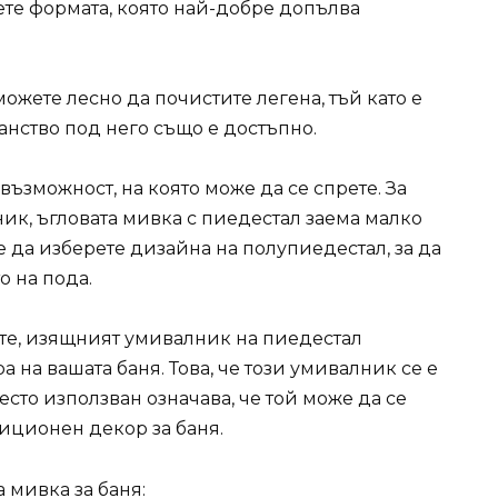
ете формата, която най-добре допълва
ожете лесно да почистите легена, тъй като е
анство под него също е достъпно.
възможност, на която може да се спрете. За
ик, ъгловата мивка с пиедестал заема малко
 да изберете дизайна на полупиедестал, за да
 на пода.
те, изящният умивалник на пиедестал
 на вашата баня. Това, че този умивалник се е
есто използван означава, че той може да се
диционен декор за баня.
 мивка за баня: