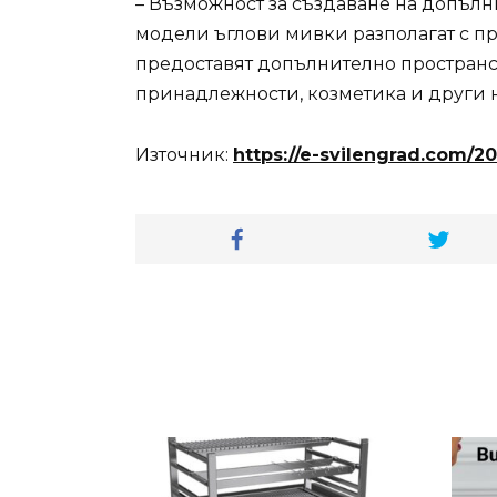
– Възможност за създаване на допълн
модели ъглови мивки разполагат с п
предоставят допълнително пространст
принадлежности, козметика и други
Източник:
https://e-svilengrad.com/2