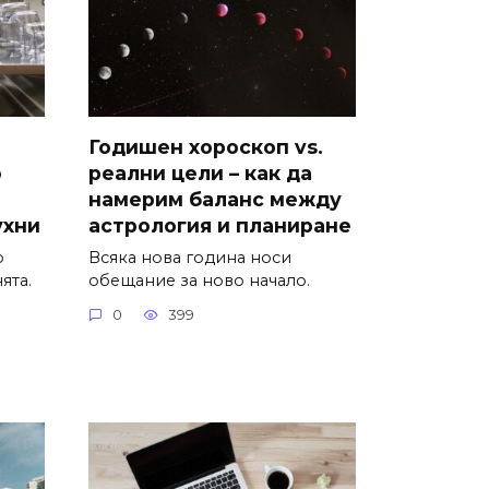
Годишен хороскоп vs.
о
реални цели – как да
намерим баланс между
ухни
астрология и планиране
о
Всяка нова година носи
ята.
обещание за ново начало.
0
399