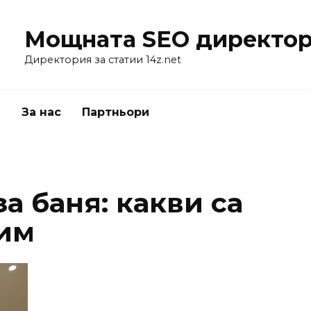
Мощната SEO директор
Директория за статии 14z.net
я
За нас
Партньори
а баня: какви са
им