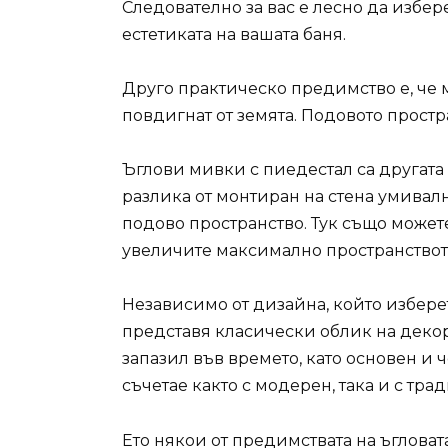
Следователно за вас е лесно да избер
естетиката на вашата баня.
Друго практическо предимство е, че м
повдигнат от земята. Подовото простр
Ъглови мивки с пиедестал са другата 
разлика от монтиран на стена умивалн
подово пространство. Тук също можете
увеличите максимално пространството
Независимо от дизайна, който избере
представя класически облик на декора
запазил във времето, като основен и ч
съчетае както с модерен, така и с тра
Ето някои от предимствата на ъгловата