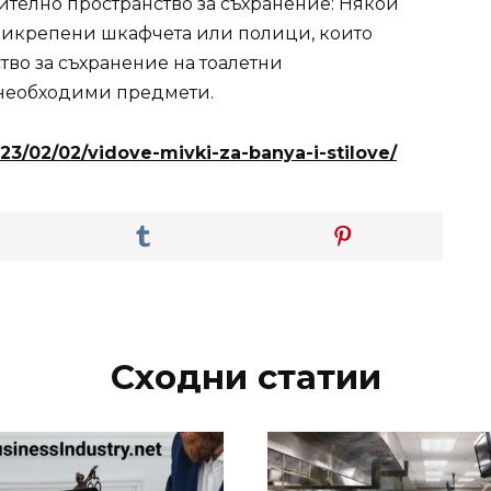
ително пространство за съхранение: Някои
рикрепени шкафчета или полици, които
во за съхранение на тоалетни
 необходими предмети.
023/02/02/vidove-mivki-za-banya-i-stilove/
Сходни статии