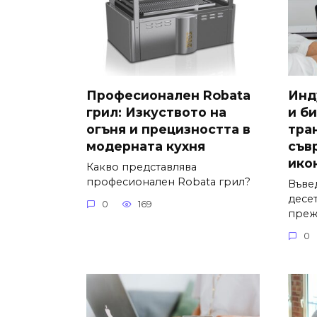
Професионален Robata
Инд
грил: Изкуството на
и би
огъня и прецизността в
тра
модерната кухня
съв
ико
Какво представлява
професионален Robata грил?
Въве
десе
0
169
преж
0