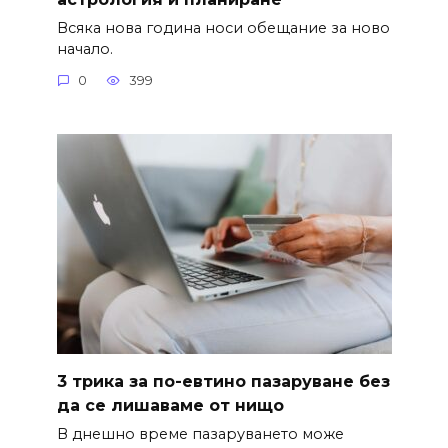
Всяка нова година носи обещание за ново
начало.
0
399
3 трика за по-евтино пазаруване без
да се лишаваме от нищо
В днешно време пазаруването може