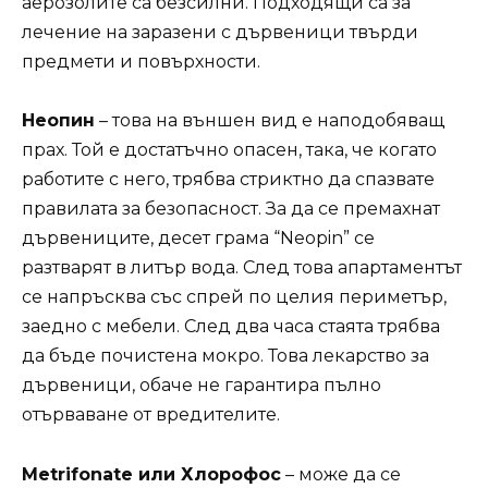
аерозолите са безсилни. Подходящи са за
лечение на заразени с дървеници твърди
предмети и повърхности.
Неопин
– това на външен вид е наподобяващ
прах. Той е достатъчно опасен, така, че когато
работите с него, трябва стриктно да спазвате
правилата за безопасност. За да се премахнат
дървениците, десет грама “Neopin” се
разтварят в литър вода. След това апартаментът
се напръсква със спрей по целия периметър,
заедно с мебели. След два часа стаята трябва
да бъде почистена мокро. Това лекарство за
дървеници, обаче не гарантира пълно
отърваване от вредителите.
Metrifonate или Хлорофос
– може да се