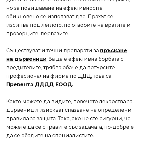
но за повишаване на ефективността
обикновено се използват две. Прахът се
изсипва под леглото, по отворите на вратите и
прозорците, первазите.
Съществуват и течни препарати за
пръскане
на дървеници
. За да е ефективна борбата с
вредителите, трябва обаче да потърсите
професионална фирма по ДДД, това са
Превента ДДДД ЕООД.
Както можете да видите, повечето лекарства за
дървеници изискват спазване на определени
правила за защита. Така, ако не сте сигурни, че
можете да се справите със задачата, по-добре е
да се обадите на специалистите.