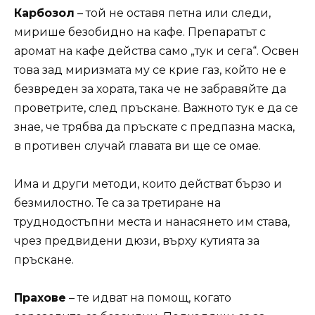
Карбозол
– той не оставя петна или следи,
мирише безобидно на кафе. Препаратът с
аромат на кафе действа само „тук и сега“. Освен
това зад миризмата му се крие газ, който не е
безвреден за хората, така че не забравяйте да
проветрите, след пръскане. Важното тук е да се
знае, че трябва да пръскате с предпазна маска,
в противен случай главата ви ще се омае.
Има и други методи, които действат бързо и
безмилостно. Те са за третиране на
труднодостъпни места и нанасянето им става,
чрез предвидени дюзи, върху кутията за
пръскане.
Прахове
– те идват на помощ, когато