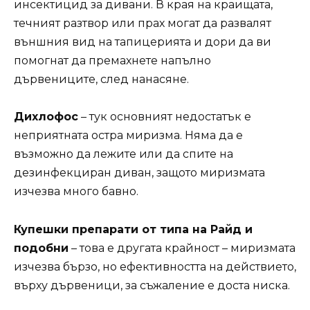
инсектицид за дивани. В края на краищата,
течният разтвор или прах могат да развалят
външния вид на тапицерията и дори да ви
помогнат да премахнете напълно
дървениците, след нанасяне.
Дихлофос
– тук основният недостатък е
неприятната остра миризма. Няма да е
възможно да лежите или да спите на
дезинфекциран диван, защото миризмата
изчезва много бавно.
Купешки препарати от типа на Райд и
подобни
– това е другата крайност – миризмата
изчезва бързо, но ефективността на действието,
върху дървеници, за съжаление е доста ниска.