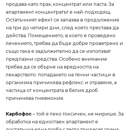
продава като прах, концентрат или паста. За
апартамент концентратът е най-подходящ.
Остатъчният ефект се запазва в продължение
на три до четири дни, след което престава да
действа. Помещението, в което е проведено
лечението, трябва да бъде добре проветрено и
също така е задължително да се използват
предпазни средства. Особено внимание
трябва да се обърне на вредността на
лекарството: попадането на течни частици в
организма причинява рефлекс и отравяне, а
частица от концентрата в белия дроб
причинява пневмония.
Карбофос
– той е леко токсичен, не мирише. За
обработка на едностаен апартамент е
достатъчна една торба с тегло тридесет грама,