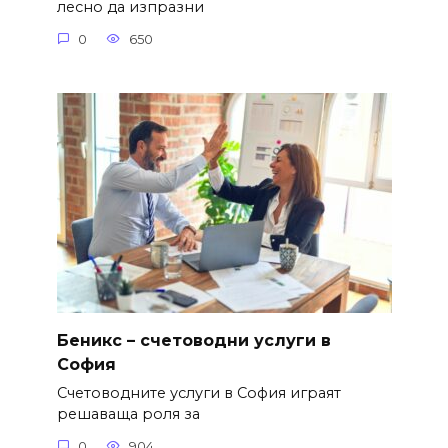
лесно да изпразни
0
650
Беникс – счетоводни услуги в
София
Счетоводните услуги в София играят
решаваща роля за
0
904