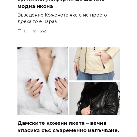
модна икона
Въведение Коженото яке е не просто
дреха то е израз
0
552
Дамските кожени якета – вечна
класика със съвременно излъчване.