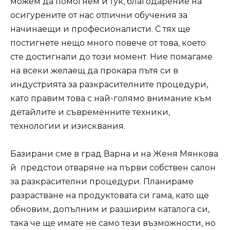
можем да помогнем и тук, благодарение на
осигурените от нас отлични обучения за
начинаещи и професионалисти. С тях ще
постигнете нещо много повече от това, което
сте достигнали до този момент. Ние помагаме
на всеки желаещ да прокара пътя си в
индустрията за разкрасителните процедури,
като правим това с най-голямо внимание към
детайлите и съвременните техники,
технологии и изисквания.
Базирани сме в град Варна и на Женя Мянкова
й предстои отваряне на първи собствен салон
за разкрасителни процедури. Планираме
разрастване на продуктовата си гама, като ще
обновим, допълним и разширим каталога си,
така че ще имате не само тези възможности, но