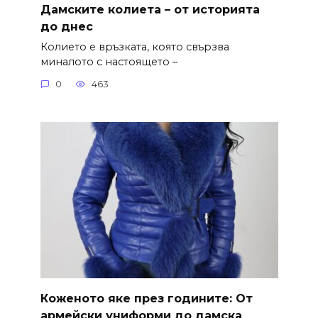
Дамските колиета – от историята
до днес
Колието е връзката, която свързва
миналото с настоящето –
0
463
Коженото яке през годините: От
армейски униформи до дамска