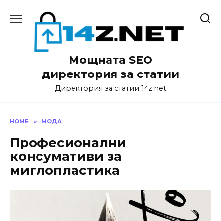
Skip
to
content
Мощната SEO
директория за статии
Директория за статии 14z.net
HOME
»
МОДА
Професионални
консумативи за
миглопластика