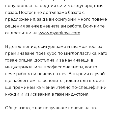
популярност на родния си и международния
пазар. Постоянно допълваме базата с
предложения, за да ви осигурим много повече
решения за ежедневната ви работа. Всички те
са достъпни на
www.myankova.com
.
В допълнение, осигуряваме и възможност за
преминаване през
курс по миглопластика
, като
това е опция, достъпна и за начинаещи в
индустрията, и за професионалисти, които
вече работят и печелят в нея. В първия случай
ще наблегнем на основите, докато във втория
ще преминем към значително по-специфични
нужди и изисквания в тази индустрия.
Общо взето, с нас получавате повече на по-