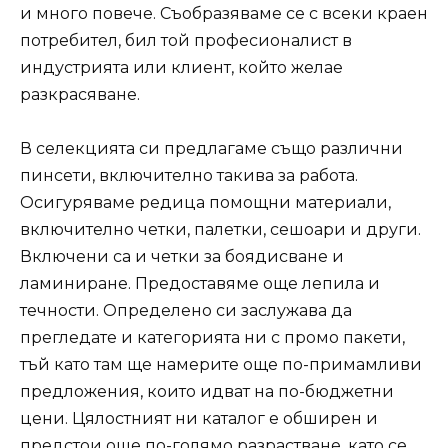
и много повече. Съобразяваме се с всеки краен
потребител, бил той професионалист в
индустрията или клиент, който желае
разкрасяване.
В селекцията си предлагаме също различни
пинсети, включително такива за работа.
Осигуряваме редица помощни материали,
включително четки, палетки, сешоари и други.
Включени са и четки за боядисване и
ламиниране. Предоставяме още лепила и
течности. Определено си заслужава да
прегледате и категорията ни с промо пакети,
тъй като там ще намерите още по-примамливи
предложения, които идват на по-бюджетни
цени. Цялостният ни каталог е обширен и
предстои още по-голямо разрастване, като се