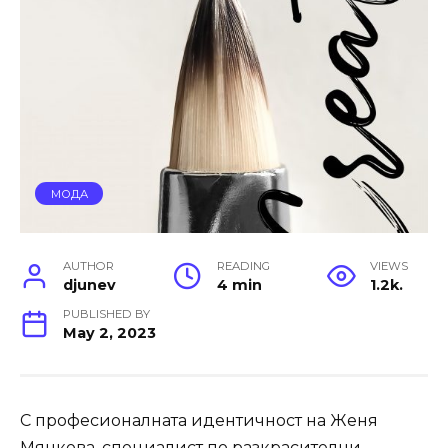
МОДА
AUTHOR
READING
VIEWS
djunev
4 min
1.2k.
PUBLISHED BY
May 2, 2023
С професионалната идентичност на Женя
Мянкова, специалист по разкрасителни