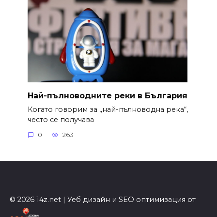
Най-пълноводните реки в България
Когато говорим за „най-пълноводна река“,
често се получава
0
263
© 2026 14z.net | Уеб дизайн и SEO оптимизация от