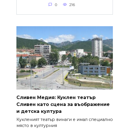
0
216
Сливен Медия: Куклен театър
Сливен като сцена за въображение
и детска култура
Кукленият театър винаги е имал специално
място в културния