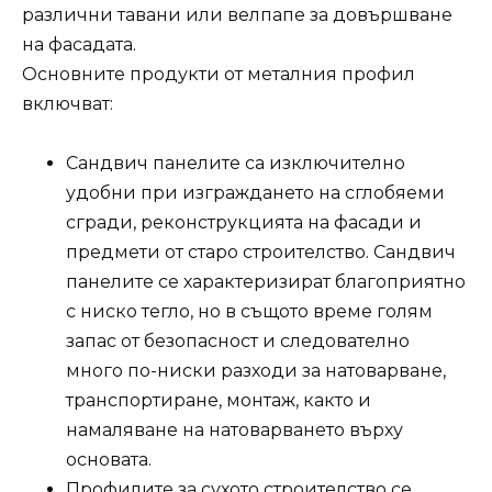
различни тавани или велпапе за довършване
на фасадата.
Основните продукти от металния профил
включват:
Сандвич панелите са изключително
удобни при изграждането на сглобяеми
сгради, реконструкцията на фасади и
предмети от старо строителство. Сандвич
панелите се характеризират благоприятно
с ниско тегло, но в същото време голям
запас от безопасност и следователно
много по-ниски разходи за натоварване,
транспортиране, монтаж, както и
намаляване на натоварването върху
основата.
Профилите за сухото строителство се