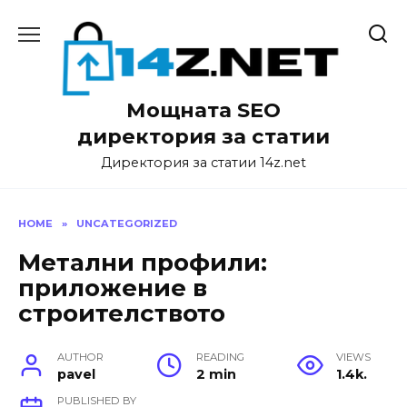
Skip
to
content
Мощната SEO
директория за статии
Директория за статии 14z.net
HOME
»
UNCATEGORIZED
Метални профили:
приложение в
строителството
AUTHOR
READING
VIEWS
pavel
2 min
1.4k.
PUBLISHED BY