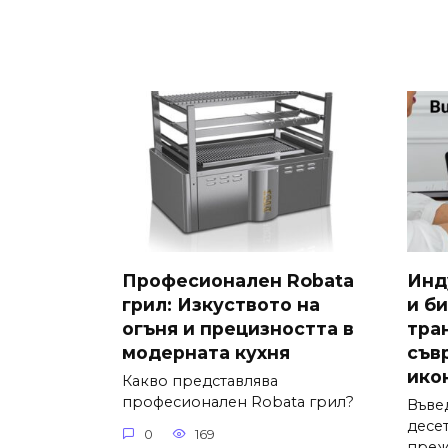
Професионален Robata
Инд
грил: Изкуството на
и би
огъня и прецизността в
тра
модерната кухня
съв
ико
Какво представлява
професионален Robata грил?
Въве
десе
0
169
преж