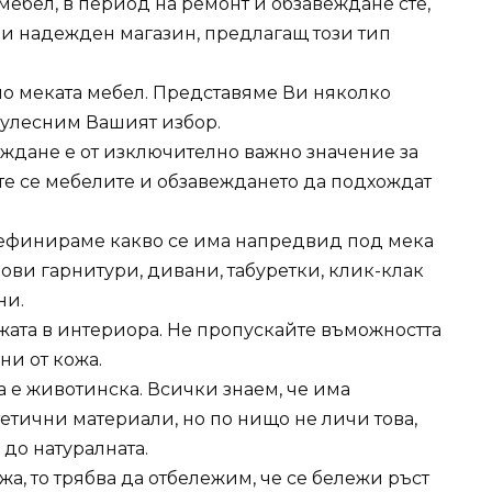
мебел, в период на ремонт и обзавеждане сте,
н и надежден магазин, предлагащ този тип
но меката мебел. Представяме Ви няколко
е улесним Вашият избор.
еждане е от изключително важно значение за
те се мебелите и обзавеждането да подхождат
дефинираме какво се има напредвид под мека
ови гарнитури, дивани, табуретки, клик-клак
ни.
кожата в интериора. Не пропускайте въможността
ни от кожа.
а е животинска. Всички знаем, че има
нтетични материали, но по нищо не личи това,
до натуралната.
а, то трябва да отбележим, че се бележи ръст