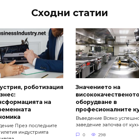
Сходни статии
устрия, роботизация
Значението на
знес:
висококачественот
нсформацията на
оборудване в
ременната
професионалните к
номика
Въведение Всяко успешн
заведение започва от кухн
дение През последните
тилетия индустрията
0
298
ивява