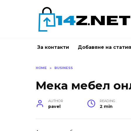
Skip
to
content
За контакти
Добавяне на стати
HOME
»
BUSINESS
Мека мебел он
AUTHOR
READING
pavel
2 min