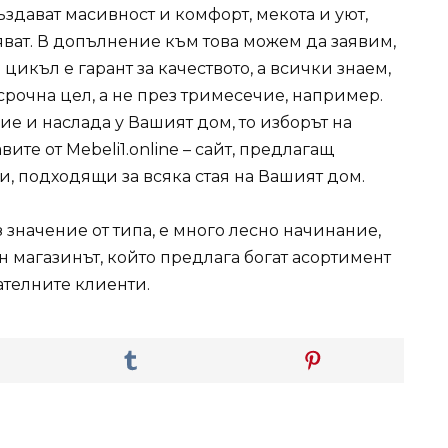
ъздават масивност и комфорт, мекота и уют,
яват. В допълнение към това можем да заявим,
икъл е гарант за качеството, а всички знаем,
рочна цел, а не през тримесечие, например.
ие и наслада у Вашият дом, то изборът на
те от Mebeli1.online – сайт, предлагащ
, подходящи за всяка стая на Вашият дом.
 значение от типа, е много лесно начинание,
н магазинът, който предлага богат асортимент
ателните клиенти.