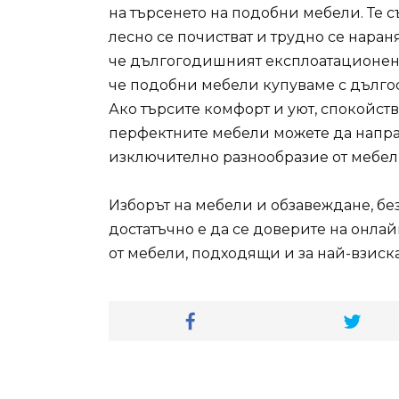
на търсенето на подобни мебели. Те с
лесно се почистват и трудно се наран
че дългогодишният експлоатационен ц
че подобни мебели купуваме с дългос
Ако търсите комфорт и уют, спокойств
перфектните мебели можете да направи
изключително разнообразие от мебели
Изборът на мебели и обзавеждане, без
достатъчно е да се доверите на онлай
от мебели, подходящи и за най-взиск