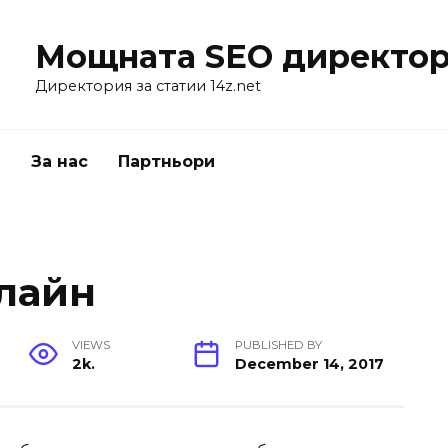
Мощната SEO директор
Директория за статии 14z.net
я
За нас
Партньори
лайн
VIEWS
PUBLISHED BY
2k.
December 14, 2017