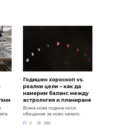
Годишен хороскоп vs.
о
реални цели – как да
намерим баланс между
ухни
астрология и планиране
о
Всяка нова година носи
ята.
обещание за ново начало.
0
399