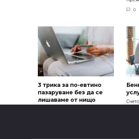
0
3 трика за по-евтино
Бен
пазаруване без да се
усл
лишаваме от нищо
Счет
игра
В днешно време пазаруването
може лесно да изпразни
0
0
650