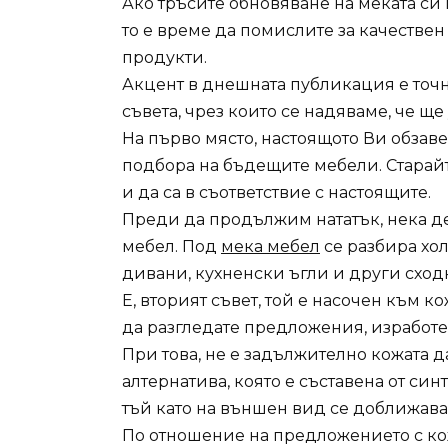
Ако тръсите обновяване на меката си 
то е време да помислите за качестве
продукти.
Акцент в днешната публикация е точ
съвета, чрез които се надяваме, че щ
На първо място, настоящото Ви обзав
подбора на бъдещите мебели. Старай
и да са в съответствие с настоящите.
Преди да продължим нататък, нека 
мебел. Под
мека мебел
се разбира хол
дивани, кухненски ъгли и други сход
Е, вторият съвет, той е насочен към 
да разгледате предложения, изработе
При това, не е задължително кожата д
алтернатива, която е съставена от си
тъй като на външен вид се доближава 
По отношение на предложението с кож