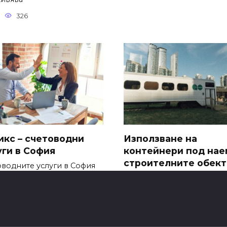
326
икс – счетоводни
Използване на
уги в София
контейнери под нае
строителните обект
оводните услуги в София
ят решаваща роля за
Да се използват контейн
под наем на строителнит
904
0
799