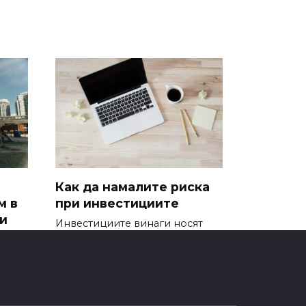
Как да намалите риска
м в
при инвестициите
и
Инвестициите винаги носят
известен риск. Дори и най-
ери
сигурните
е
0
982