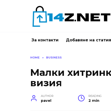
Skip
to
content
За контакти
Добавяне на стати
HOME
»
BUSINESS
Малки хитринк
визия
AUTHOR
READING
pavel
2 min