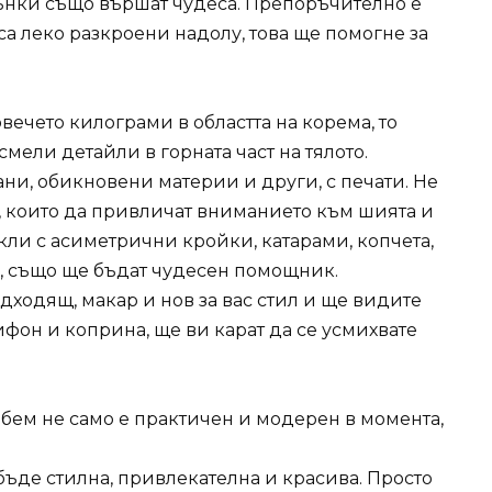
ънки също вършат чудеса. Препоръчително е
 са леко разкроени надолу, това ще помогне за
овечето килограми в областта на корема, то
смели детайли в горната част на тялото.
ани, обикновени материи и други, с печати. Не
, които да привличат вниманието към шията и
кли с асиметрични кройки, катарами, копчета,
е, също ще бъдат чудесен помощник.
дходящ, макар и нов за вас стил и ще видите
шифон и коприна, ще ви карат да се усмихвате
обем не само е практичен и модерен в момента,
бъде стилна, привлекателна и красива. Просто