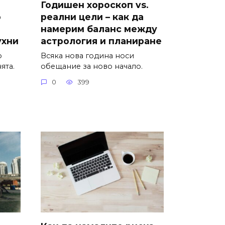
Годишен хороскоп vs.
о
реални цели – как да
намерим баланс между
ухни
астрология и планиране
о
Всяка нова година носи
ята.
обещание за ново начало.
0
399