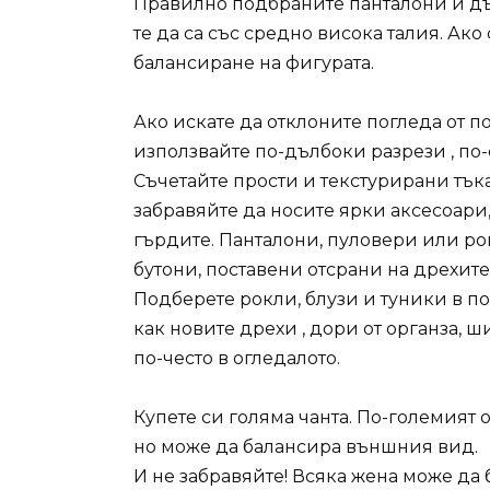
Правилно подбраните панталони и д
те да са със средно висока талия. Ако
балансиране на фигурата.
Ако искате да отклоните погледа от п
използвайте по-дълбоки разрези , по-
Съчетайте прости и текстурирани тък
забравяйте да носите ярки аксесоари
гърдите. Панталони, пуловери или ро
бутони, поставени отсрани на дрехит
Подберете рокли, блузи и туники в по
как новите дрехи , дори от органза, 
по-често в огледалото.
Купете си голяма чанта. По-големият 
но може да балансира външния вид.
И не забравяйте! Всяка жена може да 