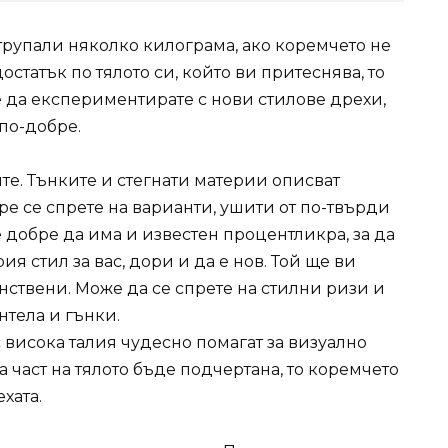
атрупали няколко килограма, ако коремчето не
остатък по тялото си, който ви притеснява, то
е да експериментирате с нови стилове дрехи,
 по-добре.
те. Тънките и стегнати материи описват
обре се спрете на варианти, ушити от по-твърди
е добре да има и известен процентликра, за да
я стил за вас, дори и да е нов. Той ще ви
нствени. Може да се спрете на стилни ризи и
нтела и гънки.
с висока талия чудесно помагат за визуално
а част на тялото бъде подчертана, то коремчето
хата.