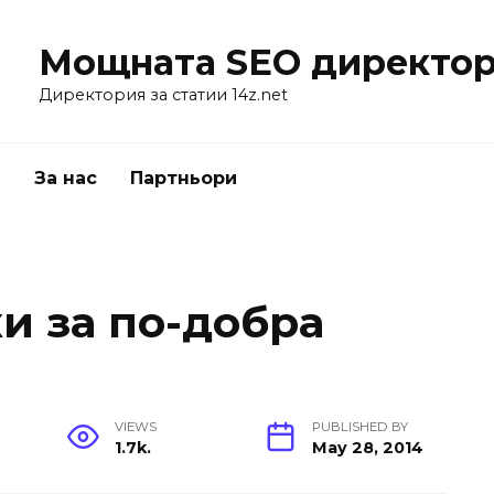
Мощната SEO директор
Директория за статии 14z.net
я
За нас
Партньори
и за по-добра
VIEWS
PUBLISHED BY
1.7k.
May 28, 2014