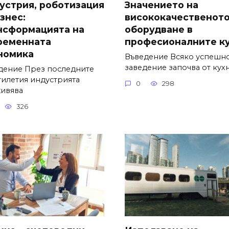
устрия, роботизация
Значението на
знес:
висококачественот
нсформацията на
оборудване в
ременната
професионалните к
номика
Въведение Всяко успешн
заведение започва от кухн
дение През последните
тилетия индустрията
0
298
ивява
326