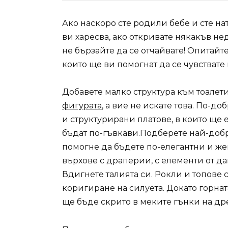
Ако наскоро сте родили бебе и сте н
ви харесва, ако откривате някакъв нед
не бързайте да се отчайвате! Опитайт
които ще ви помогнат да се чувствате
Добавете малко структура към тоалети
фигурата
, а вие не искате това. По-д
и структурирани платове, в които ще 
бъдат по-гъвкави.Подберете най-добри
помогне да бъдете по-елегантни и же
върхове с драперии, с елементи от да
Вдигнете талията си. Рокли и топове 
коригиране на силуета. Докато горнат
ще бъде скрито в меките гънки на дре