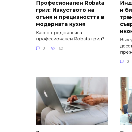
Професионален Robata
Инд
грил: Изкуството на
и би
огъня и прецизността в
тра
модерната кухня
съв
ико
Какво представлява
професионален Robata грил?
Въве
десе
0
169
преж
0