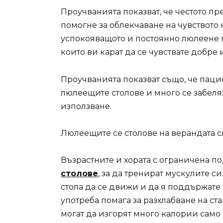
Проучванията показват, че честото пр
помогне за облекчаване на чувството н
успокояващото и постоянно люлеене 
които ви карат да се чувствате добре 
Проучванията показват също, че пац
люлеещите столове и много се забел
използване.
Люлеещите се столове на верандата с
Възрастните и хората с ограничена п
столове
, за да тренират мускулите си
стола да се движи и да я поддържате
употреба помага за разхлабване на ст
могат да изгорят много калории само 