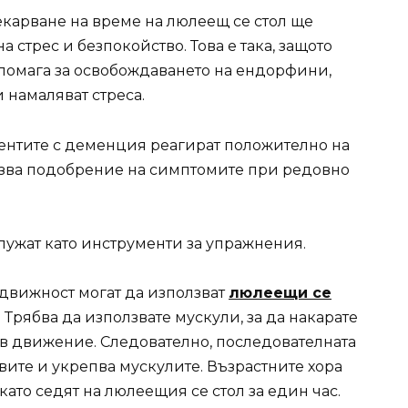
екарване на време на люлеещ се стол ще
а стрес и безпокойство. Това е така, защото
помага за освобождаването на ендорфини,
и намаляват стреса.
иентите с деменция реагират положително на
язва подобрение на симптомите при редовно
лужат като инструменти за упражнения.
одвижност могат да използват
люлеещи се
. Трябва да използвате мускули, за да накарате
 в движение. Следователно, последователната
авите и укрепва мускулите. Възрастните хора
като седят на люлеещия се стол за един час.