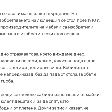
се стол има няколко твърдения. На
ретяването на люлеещия се стол през 1710 г.
и производителите на мебели са изобретили
наистина е изобретил този стол остават
но отразява това, което виждаме днес.
, наречени рокери, които докосват пода в две
 стол, с четири допирни точки. Кобилиците
 напред-назад, без да пада от стола. Гърбът е
 гърба.
леещи се столове са били използвани от майки,
юлеят децата си, за да спят, като
дни от плетене. Други записи казват, че