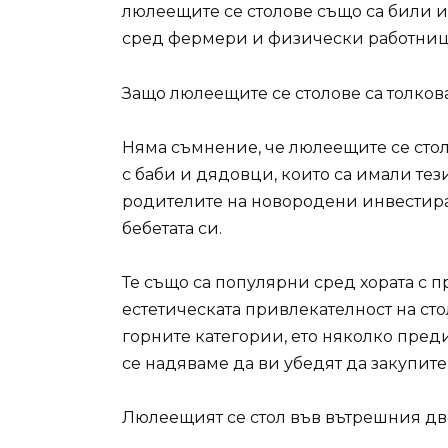
люлеещите се столове също са били и
сред фермери и физически работниц
Защо люлеещите се столове са толко
Няма съмнение, че люлеещите се стол
с баби и дядовци, които са имали тез
родителите на новородени инвестират 
бебетата си.
Те също са популярни сред хората с п
естетическата привлекателност на стол
горните категории, ето няколко преди
се надяваме да ви убедят да закупите
Люлеещият се стол във вътрешния дв