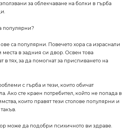
зползвани за облекчаване на болки в гърба
и.
ва популярни?
ове са популярни. Повечето хора са израснали
и места в задния си двор. Освен това
в тях, за да помогнат за приспиването на
роблеми с гърба и тези, които обичат
а. Ако сте краен потребител, който не попада в
мства, които правят тези столове популярни и
 такъв.
ор може да подобри психичното ви здраве.