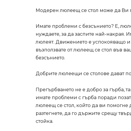
Модерен люлеещ се стол може да Ви 
Имате проблеми с безсънието? Е, люлее
нуждаете, за да заспите най-накрая. И
люлеят. Движението е успокояващо и 
възползвате от люлеещ се стол във ва
безсънието.
Добрите люлеещи се столове дават по
Прегърбването не е добро за гърба, та
имате проблеми с гърба поради позат
люлеещ се стол, който да ви помогне 
разтегнете, да го държите срещу твър
стойка.