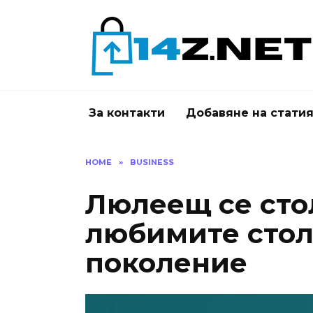
Skip
to
content
За контакти
Добавяне на стати
HOME
»
BUSINESS
Люлеещ се сто
любимите стол
поколение