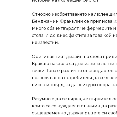
История на люлеещия се стол
Относно изобретяването на люлеещия 
Бенджамин Франклин се приписва изоб
Много обаче твърдят, че фермерите 
стола. И до днес фактите за това кой 
неизвестни.
Оригиналният дизайн на стола привид
Краката на стола са две извити ленти
точки. Това е различно от стандартен
позволяват на потребителя да се люлее
висок и твърд, за да осигури опора на
Разумно е да се вярва, че първите лю
които са се нуждаели от начин да разл
същевременно държат ръцете си свобо