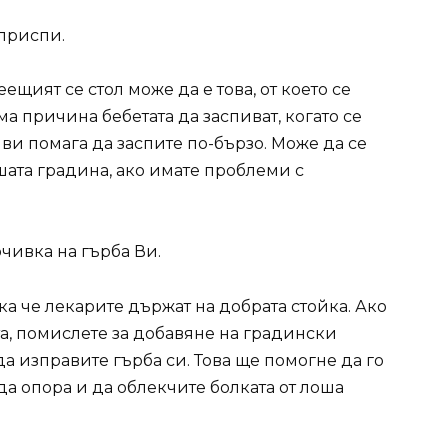
приспи.
щият се стол може да е това, от което се
ма причина бебетата да заспиват, когато се
ви помага да заспите по-бързо. Може да се
шата градина, ако имате проблеми с
чивка на гърба Ви.
ка че лекарите държат на добрата стойка. Ако
а, помислете за добавяне на градински
да изправите гърба си. Това ще помогне да го
да опора и да облекчите болката от лоша