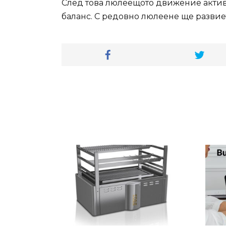
След това люлеещото движение актив
баланс. С редовно люлеене ще развие