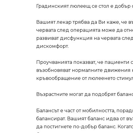
Градинският люлеещ се стол е добър 
Вашият лекар трябва да Ви каже, че 
червата след операцията може да отн
развиват дисфункция на червата след
дискомфорт.
Проучванията показват, че пациенти 
възобновяват нормалните движения н
кръвообращение от люлеенето стимул
Възрастните могат да подобрят баланс
Балансът е част от мобилността, порад
балансират. Вашият баланс идва от в
да постигнете по-добър баланс. Когато