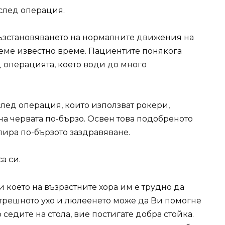
след операция.
възстановяването на нормалните движения на
еме известно време. Пациентите понякога
 операцията, което води до много
след операция, които използват рокери,
а червата по-бързо. Освен това подобреното
ира по-бързото заздравяване.
а си.
и което на възрастните хора им е трудно да
ътрешното ухо и люлеенето може да Ви помогне
 седите на стола, вие постигате добра стойка.