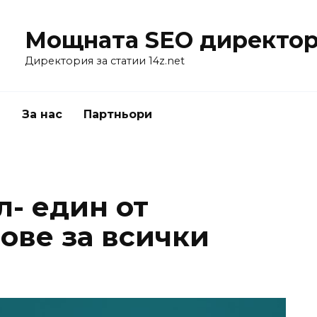
Мощната SEO директор
Директория за статии 14z.net
я
За нас
Партньори
л- един от
ове за всички