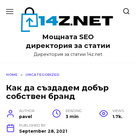
Skip
to
content
Мощната SEO
директория за статии
Директория за статии 14z.net
HOME
»
UNCATEGORIZED
Как да създадем добър
собствен бранд
AUTHOR
READING
VIEWS
pavel
3 min
1.7k.
PUBLISHED BY
September 28, 2021