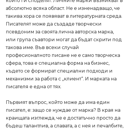
които ги споделят. Личните марки възникват в
абсолютно всяка област. Не е изненадващо, че
такива хора се появяват в литературната среда.
Писателят може да създаде творчески
псевдоним за своята лична авторска марка,
или група съавтори могат да бъдат скрити под
такова име. Във всеки случай
професионалното писане не е само творческа
сфера, това е специална форма на бизнес,
където се формират специални подходи и
механизми за работа с „клиент“. И марката на
писателя е една от тях.
Първият въпрос, който може да има един
писател, е: защо се нуждае от марка? В края на
краищата изглежда, че е достатъчно просто да
бъдеш талантлив, а славата, а с нея и печалбите,