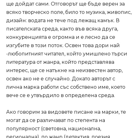
ще дойдат сами. Отговорът ще бъде верен за
всяко творческо поле, било то музика, живопис,
дизайн: водата не тече под лежащ камък. В
писателската среда, както във всяка друга,
конкуренцията е огромна и е лесно да се
изгубите в този поток. Освен това дори най
-любопитният читател, който умишлено търси
литература от жанра, който представлява
интерес, ще се натъкне на неизвестен автор,
освен ако не е случайно. Докато авторът с
лична марка работи със собствено име, което
вече се е утвърдило в определена среда.
Ако говорим за видовете писане на марки, те
могат да се различават по степента на
популярност (световна, национална,
регионална), по жанр (детектив, поезия,