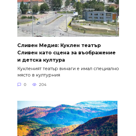
Сливен Медия: Куклен театър
Сливен като сцена за въображение
и детска култура
Кукленият театър винаги е имал специално
място в културния
0
204