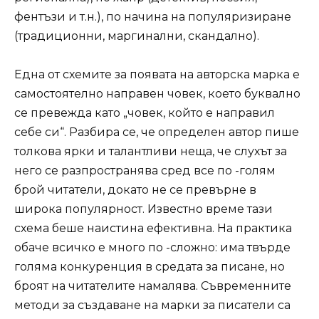
фентъзи и т.н.), по начина на популяризиране
(традиционни, маргинални, скандално).
Една от схемите за появата на авторска марка е
самостоятелно направен човек, което буквално
се превежда като „човек, който е направил
себе си“. Разбира се, че определен автор пише
толкова ярки и талантливи неща, че слухът за
него се разпространява сред все по -голям
брой читатели, докато не се превърне в
широка популярност. Известно време тази
схема беше наистина ефективна. На практика
обаче всичко е много по -сложно: има твърде
голяма конкуренция в средата за писане, но
броят на читателите намалява. Съвременните
методи за създаване на марки за писатели са