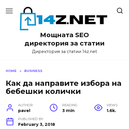
Skip
to
content
Мощната SEO
директория за статии
Директория за статии 14z.net
HOME
»
BUSINESS
Как да направите избора на
бебешки колички
AUTHOR
READING
VIEWS
pavel
3 min
1.6k.
PUBLISHED BY
February 3, 2018