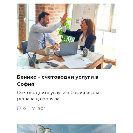
Беникс – счетоводни услуги в
София
Счетоводните услуги в София играят
решаваща роля за
0
904