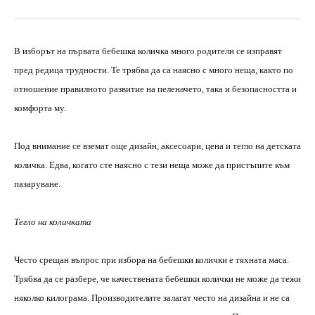
В изборът на първата бебешка количка много родители се изправят
пред редица трудности. Те трябва да са наясно с много неща, както по
отношение правилното развитие на пеленачето, така и безопасността и
комфорта му.
Под внимание се вземат още дизайн, аксесоари, цена и тегло на детската
количка. Едва, когато сте наясно с тези неща може да пристъпите към
пазаруване.
Тегло на количката
Често срещан въпрос при избора на бебешки колички е тяхната маса.
Трябва да се разбере, че качествената бебешки колички не може да тежи
няколко килограма. Производителите залагат често на дизайна и не са