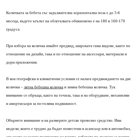
Количката за бебета със задължителна хоризонтална поза е до 5-6
месеца, където ъгълът на облегалката обикновено е на 180 и 160-170
градуса.
При избора на количка имайте предвид, широката гама видове, както по
отношение на дизайн, така и по отношение на аксесоари, материали и
дори приложения.
В кои географски и климатични условия се налага предвиждането на две
колички –
лятна бебешка количка
и зимна бебешка количка. Тук
внимание се обръща, както на точила, така и на оборудване, механизми
и амортисьори за по-голяма подвижност.
Обърнете внимание и на размерите детско превозно средство. Има
модели, които е трудно да бъдат поместени в асансьор или в автомобил,
ако често се налага ползването на такива, изберете по-полезен за вашия