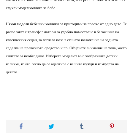
случай модел количка за бебе.
Някои модели бебешки колички са пригодими за повече от едно дете. Те
разполагат с трансформатори за удобно поместване в багажника на
класическия седан, за легнала поза в сгънато положение на задната
седалка на превозното средство и пр. Обърнете внимание на това, което
смятате за необходимо. Изберете модел от многообразните детски
колички, който лесно да се адаптира с вашите нужди и комфорта на
детето.