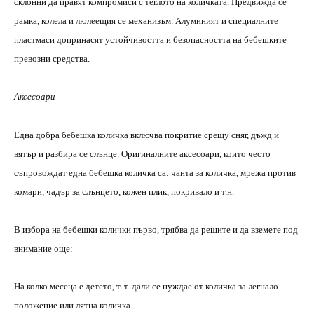
склонни да правят компромиси с теглото на количката. Предвижда се
рамка, колела и люлеещия се механизъм. Алуминият и специалните
пластмаси допринасят устойчивостта и безопасността на бебешките
превозни средства.
Аксесоари
Една добра бебешка количка включва покритие срещу сняг, дъжд и
вятър и разбира се слънце. Оригиналните аксесоари, които често
съпровождат една бебешка количка са: чанта за количка, мрежа против
комари, чадър за слънцето, кожен плик, покривало и т.н.
В избора на бебешки колички първо, трябва да решите и да вземете под
внимание още:
На колко месеца е детето, т. т. дали се нуждае от количка за легнало
положение или лятна количка.