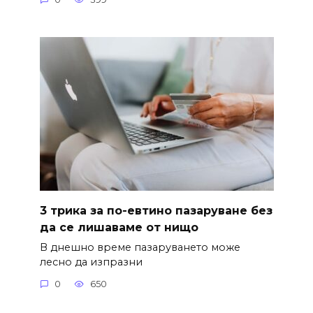
3 трика за по-евтино пазаруване без
да се лишаваме от нищо
В днешно време пазаруването може
лесно да изпразни
0
650